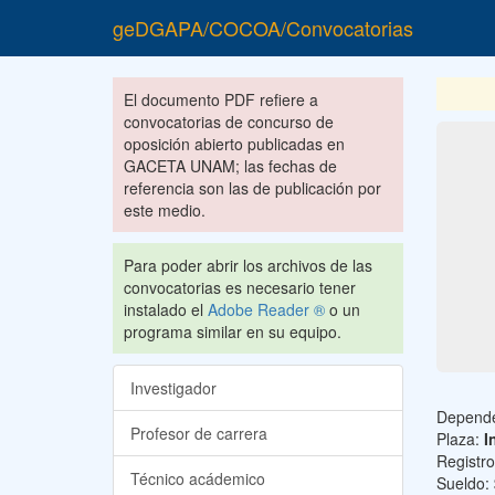
geDGAPA/COCOA/Convocatorias
El documento PDF refiere a
convocatorias de concurso de
oposición abierto publicadas en
GACETA UNAM; las fechas de
referencia son las de publicación por
este medio.
Para poder abrir los archivos de las
convocatorias es necesario tener
instalado el
Adobe Reader ®
o un
programa similar en su equipo.
Investigador
Depend
Profesor de carrera
Plaza:
I
Registr
Técnico acádemico
Sueldo: