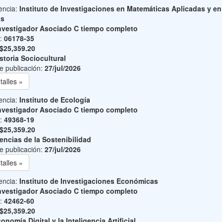
encia:
Instituto de Investigaciones en Matemáticas Aplicadas y en
as
nvestigador Asociado C tiempo completo
o:
06178-35
$25,359.20
storia Sociocultural
e publicación:
27/jul/2026
talles »
encia:
Instituto de Ecología
nvestigador Asociado C tiempo completo
o:
49368-19
$25,359.20
encias de la Sostenibilidad
e publicación:
27/jul/2026
talles »
encia:
Instituto de Investigaciones Económicas
nvestigador Asociado C tiempo completo
o:
42462-60
$25,359.20
onomía Digital y la Inteligencia Artificial