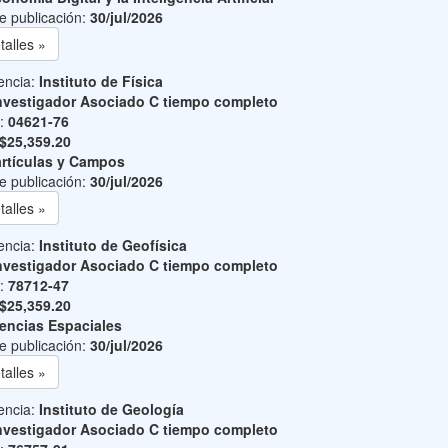
e publicación:
30/jul/2026
talles »
encia:
Instituto de Física
nvestigador Asociado C tiempo completo
o:
04621-76
$25,359.20
rtículas y Campos
e publicación:
30/jul/2026
talles »
encia:
Instituto de Geofísica
nvestigador Asociado C tiempo completo
o:
78712-47
$25,359.20
encias Espaciales
e publicación:
30/jul/2026
talles »
encia:
Instituto de Geología
nvestigador Asociado C tiempo completo