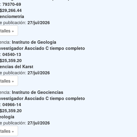
o:
79370-69
$29,266.44
enciometría
e publicación:
27/jul/2026
talles »
encia:
Instituto de Geología
nvestigador Asociado C tiempo completo
o:
04540-13
$25,359.20
encias del Karst
e publicación:
27/jul/2026
talles »
encia:
Instituto de Geociencias
nvestigador Asociado C tiempo completo
o:
04966-14
$25,359.20
ología
e publicación:
27/jul/2026
talles »