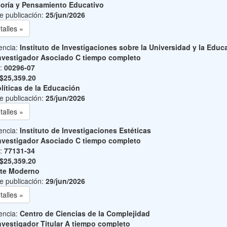
oría y Pensamiento Educativo
e publicación:
25/jun/2026
talles »
encia:
Instituto de Investigaciones sobre la Universidad y la Educ
nvestigador Asociado C tiempo completo
o:
00296-07
$25,359.20
líticas de la Educación
e publicación:
25/jun/2026
talles »
encia:
Instituto de Investigaciones Estéticas
nvestigador Asociado C tiempo completo
o:
77131-34
$25,359.20
te Moderno
e publicación:
29/jun/2026
talles »
encia:
Centro de Ciencias de la Complejidad
nvestigador Titular A tiempo completo