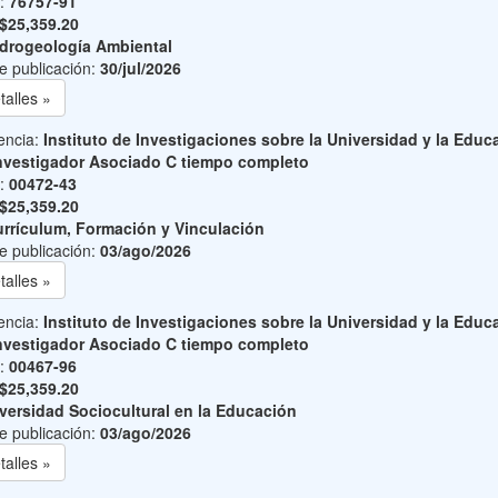
o:
76757-91
$25,359.20
drogeología Ambiental
e publicación:
30/jul/2026
talles »
encia:
Instituto de Investigaciones sobre la Universidad y la Educ
nvestigador Asociado C tiempo completo
o:
00472-43
$25,359.20
rrículum, Formación y Vinculación
e publicación:
03/ago/2026
talles »
encia:
Instituto de Investigaciones sobre la Universidad y la Educ
nvestigador Asociado C tiempo completo
o:
00467-96
$25,359.20
versidad Sociocultural en la Educación
e publicación:
03/ago/2026
talles »