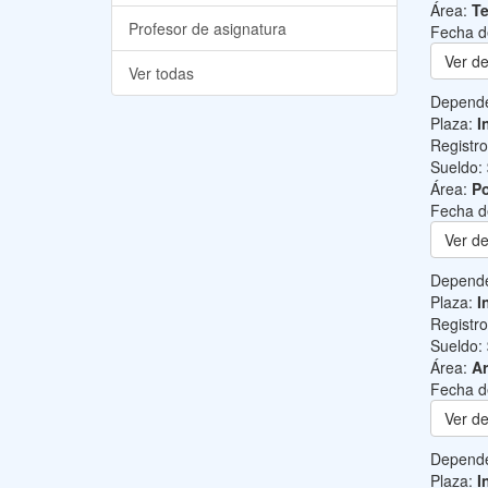
Área:
Te
Profesor de asignatura
Fecha d
Ver de
Ver todas
Depend
Plaza:
I
Registr
Sueldo:
Área:
Po
Fecha d
Ver de
Depend
Plaza:
I
Registr
Sueldo:
Área:
Ar
Fecha d
Ver de
Depend
Plaza:
I