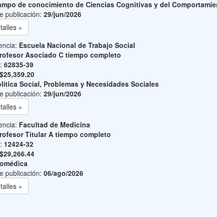
mpo de conocimiento de Ciencias Cognitivas y del Comportamie
e publicación:
29/jun/2026
talles »
encia:
Escuela Nacional de Trabajo Social
rofesor Asociado C tiempo completo
o:
62835-39
$25,359.20
lítica Social, Problemas y Necesidades Sociales
e publicación:
29/jun/2026
talles »
encia:
Facultad de Medicina
rofesor Titular A tiempo completo
o:
12424-32
$29,266.44
iomédica
e publicación:
06/ago/2026
talles »