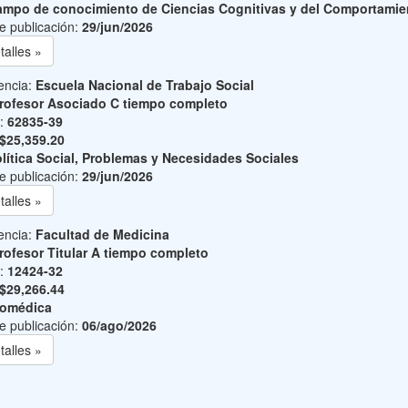
mpo de conocimiento de Ciencias Cognitivas y del Comportamie
e publicación:
29/jun/2026
talles »
encia:
Escuela Nacional de Trabajo Social
rofesor Asociado C tiempo completo
o:
62835-39
$25,359.20
lítica Social, Problemas y Necesidades Sociales
e publicación:
29/jun/2026
talles »
encia:
Facultad de Medicina
rofesor Titular A tiempo completo
o:
12424-32
$29,266.44
iomédica
e publicación:
06/ago/2026
talles »