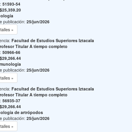
o:
51593-54
$25,359.20
ología
e publicación:
25/jun/2026
talles »
encia:
Facultad de Estudios Superiores Iztacala
rofesor Titular A tiempo completo
o:
50966-66
$29,266.44
nmunología
e publicación:
25/jun/2026
talles »
encia:
Facultad de Estudios Superiores Iztacala
rofesor Titular A tiempo completo
o:
56935-37
$29,266.44
ología de artrópodos
e publicación:
25/jun/2026
talles »