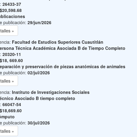
o:
26433-37
$20,598.68
blicaciones
e publicación:
29/jun/2026
talles »
encia:
Facultad de Estudios Superiores Cuautitlán
ersona Técnica Académica Asociada B de Tiempo Completo
o:
20320-11
$18, 669.60
eparación y preservación de piezas anatómicas de animales
e publicación:
02/jul/2026
talles »
encia:
Instituto de Investigaciones Sociales
écnico Asociado B tiempo completo
o:
66047-54
$18,669.60
ómputo
e publicación:
30/jul/2026
talles »