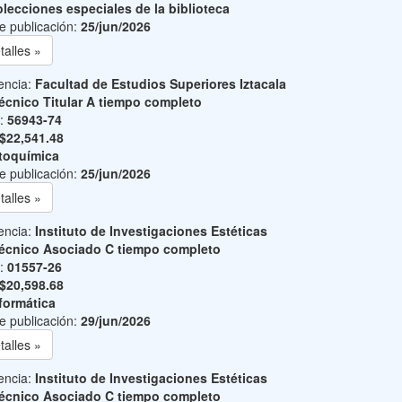
lecciones especiales de la biblioteca
e publicación:
25/jun/2026
talles »
encia:
Facultad de Estudios Superiores Iztacala
écnico Titular A tiempo completo
o:
56943-74
$22,541.48
toquímica
e publicación:
25/jun/2026
talles »
encia:
Instituto de Investigaciones Estéticas
écnico Asociado C tiempo completo
o:
01557-26
$20,598.68
formática
e publicación:
29/jun/2026
talles »
encia:
Instituto de Investigaciones Estéticas
écnico Asociado C tiempo completo