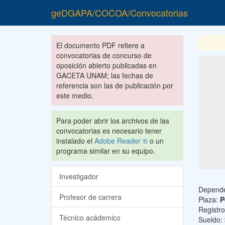
geDGAPA/COCOA/Convocatorias
El documento PDF refiere a
convocatorias de concurso de
oposición abierto publicadas en
GACETA UNAM; las fechas de
referencia son las de publicación por
este medio.
Para poder abrir los archivos de las
convocatorias es necesario tener
instalado el
Adobe Reader ®
o un
programa similar en su equipo.
Investigador
Depend
Profesor de carrera
Plaza:
P
Registr
Técnico acádemico
Sueldo: