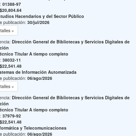
o:
01388-97
$20,804.64
tudios Hacendarios y del Sector Público
e publicación:
30/jul/2026
talles »
encia:
Dirección General de Bibliotecas y Servicios Digitales de
ción
écnico Titular A tiempo completo
o:
38032-11
$22,541.48
stemas de Información Automatizada
e publicación:
06/ago/2026
talles »
encia:
Dirección General de Bibliotecas y Servicios Digitales de
ción
écnico Titular A tiempo completo
o:
37979-92
$22,541.48
formática y Telecomunicaciones
e publicación:
06/ago/2026