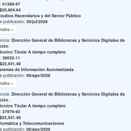
o:
01388-97
$20,804.64
tudios Hacendarios y del Sector Público
e publicación:
30/jul/2026
talles »
encia:
Dirección General de Bibliotecas y Servicios Digitales de
ción
écnico Titular A tiempo completo
o:
38032-11
$22,541.48
stemas de Información Automatizada
e publicación:
06/ago/2026
talles »
encia:
Dirección General de Bibliotecas y Servicios Digitales de
ción
écnico Titular A tiempo completo
o:
37979-92
$22,541.48
formática y Telecomunicaciones
e publicación:
06/ago/2026