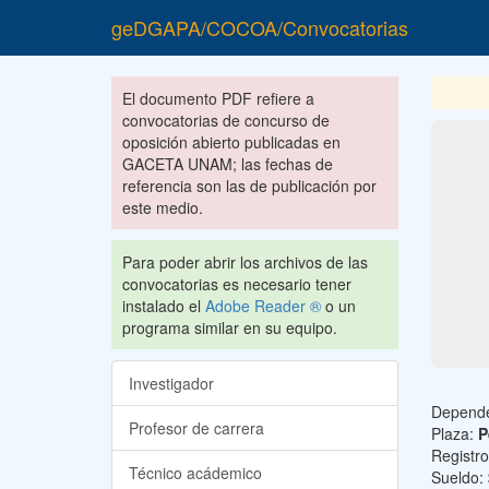
geDGAPA/COCOA/Convocatorias
El documento PDF refiere a
convocatorias de concurso de
oposición abierto publicadas en
GACETA UNAM; las fechas de
referencia son las de publicación por
este medio.
Para poder abrir los archivos de las
convocatorias es necesario tener
instalado el
Adobe Reader ®
o un
programa similar en su equipo.
Investigador
Depend
Profesor de carrera
Plaza:
P
Registr
Técnico acádemico
Sueldo: