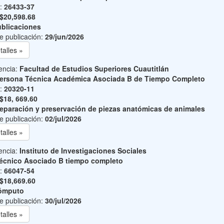
o:
26433-37
$20,598.68
blicaciones
e publicación:
29/jun/2026
talles »
encia:
Facultad de Estudios Superiores Cuautitlán
ersona Técnica Académica Asociada B de Tiempo Completo
o:
20320-11
$18, 669.60
eparación y preservación de piezas anatómicas de animales
e publicación:
02/jul/2026
talles »
encia:
Instituto de Investigaciones Sociales
écnico Asociado B tiempo completo
o:
66047-54
$18,669.60
ómputo
e publicación:
30/jul/2026
talles »