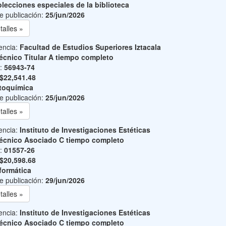
lecciones especiales de la biblioteca
e publicación:
25/jun/2026
talles »
encia:
Facultad de Estudios Superiores Iztacala
écnico Titular A tiempo completo
o:
56943-74
$22,541.48
toquímica
e publicación:
25/jun/2026
talles »
encia:
Instituto de Investigaciones Estéticas
écnico Asociado C tiempo completo
o:
01557-26
$20,598.68
formática
e publicación:
29/jun/2026
talles »
encia:
Instituto de Investigaciones Estéticas
écnico Asociado C tiempo completo