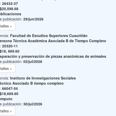
o:
26433-37
$20,598.68
blicaciones
e publicación:
29/jun/2026
talles »
encia:
Facultad de Estudios Superiores Cuautitlán
ersona Técnica Académica Asociada B de Tiempo Completo
o:
20320-11
$18, 669.60
eparación y preservación de piezas anatómicas de animales
e publicación:
02/jul/2026
talles »
encia:
Instituto de Investigaciones Sociales
écnico Asociado B tiempo completo
o:
66047-54
$18,669.60
ómputo
e publicación:
30/jul/2026
talles »