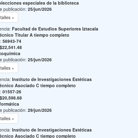
lecciones especiales de la biblioteca
e publicación:
25/jun/2026
talles »
encia:
Facultad de Estudios Superiores Iztacala
écnico Titular A tiempo completo
o:
56943-74
$22,541.48
toquímica
e publicación:
25/jun/2026
talles »
encia:
Instituto de Investigaciones Estéticas
écnico Asociado C tiempo completo
o:
01557-26
$20,598.68
formática
e publicación:
29/jun/2026
talles »
encia:
Instituto de Investigaciones Estéticas
écnico Asociado C tiempo completo