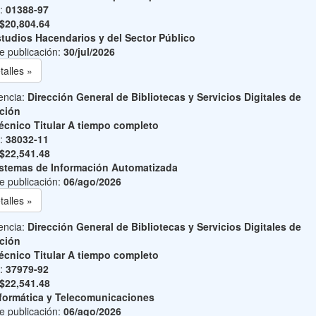
o:
01388-97
$20,804.64
tudios Hacendarios y del Sector Público
e publicación:
30/jul/2026
talles »
encia:
Dirección General de Bibliotecas y Servicios Digitales de
ción
écnico Titular A tiempo completo
o:
38032-11
$22,541.48
stemas de Información Automatizada
e publicación:
06/ago/2026
talles »
encia:
Dirección General de Bibliotecas y Servicios Digitales de
ción
écnico Titular A tiempo completo
o:
37979-92
$22,541.48
formática y Telecomunicaciones
e publicación:
06/ago/2026