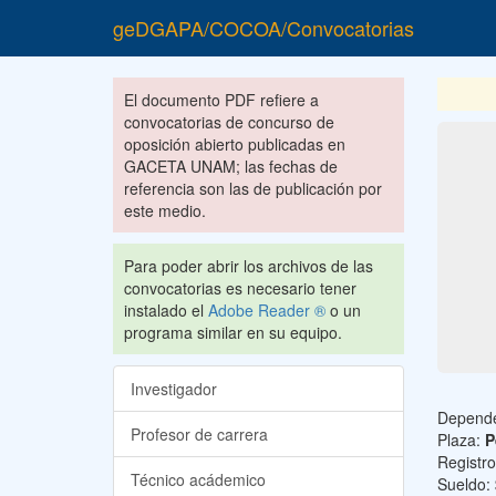
geDGAPA/COCOA/Convocatorias
El documento PDF refiere a
convocatorias de concurso de
oposición abierto publicadas en
GACETA UNAM; las fechas de
referencia son las de publicación por
este medio.
Para poder abrir los archivos de las
convocatorias es necesario tener
instalado el
Adobe Reader ®
o un
programa similar en su equipo.
Investigador
Depend
Profesor de carrera
Plaza:
P
Registr
Técnico acádemico
Sueldo: