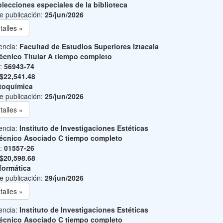
lecciones especiales de la biblioteca
e publicación:
25/jun/2026
talles »
encia:
Facultad de Estudios Superiores Iztacala
écnico Titular A tiempo completo
o:
56943-74
$22,541.48
toquímica
e publicación:
25/jun/2026
talles »
encia:
Instituto de Investigaciones Estéticas
écnico Asociado C tiempo completo
o:
01557-26
$20,598.68
formática
e publicación:
29/jun/2026
talles »
encia:
Instituto de Investigaciones Estéticas
écnico Asociado C tiempo completo