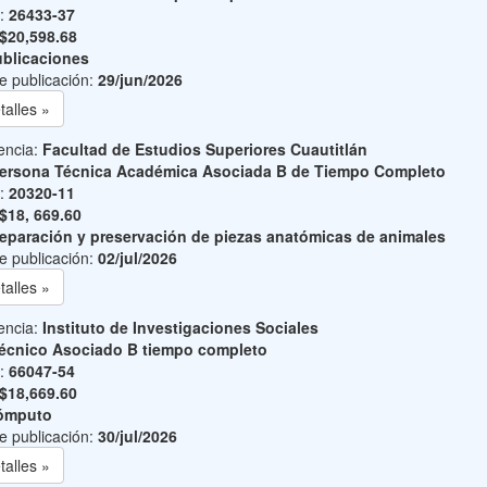
o:
26433-37
$20,598.68
blicaciones
e publicación:
29/jun/2026
talles »
encia:
Facultad de Estudios Superiores Cuautitlán
ersona Técnica Académica Asociada B de Tiempo Completo
o:
20320-11
$18, 669.60
eparación y preservación de piezas anatómicas de animales
e publicación:
02/jul/2026
talles »
encia:
Instituto de Investigaciones Sociales
écnico Asociado B tiempo completo
o:
66047-54
$18,669.60
ómputo
e publicación:
30/jul/2026
talles »