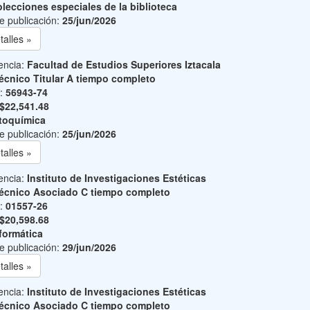
lecciones especiales de la biblioteca
e publicación:
25/jun/2026
talles »
encia:
Facultad de Estudios Superiores Iztacala
écnico Titular A tiempo completo
o:
56943-74
$22,541.48
toquímica
e publicación:
25/jun/2026
talles »
encia:
Instituto de Investigaciones Estéticas
écnico Asociado C tiempo completo
o:
01557-26
$20,598.68
formática
e publicación:
29/jun/2026
talles »
encia:
Instituto de Investigaciones Estéticas
écnico Asociado C tiempo completo