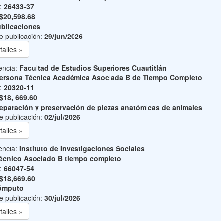
o:
26433-37
$20,598.68
blicaciones
e publicación:
29/jun/2026
talles »
encia:
Facultad de Estudios Superiores Cuautitlán
ersona Técnica Académica Asociada B de Tiempo Completo
o:
20320-11
$18, 669.60
eparación y preservación de piezas anatómicas de animales
e publicación:
02/jul/2026
talles »
encia:
Instituto de Investigaciones Sociales
écnico Asociado B tiempo completo
o:
66047-54
$18,669.60
ómputo
e publicación:
30/jul/2026
talles »