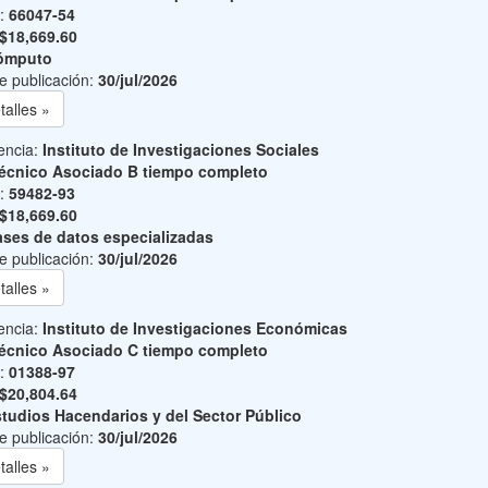
o:
66047-54
$18,669.60
ómputo
e publicación:
30/jul/2026
talles »
encia:
Instituto de Investigaciones Sociales
écnico Asociado B tiempo completo
o:
59482-93
$18,669.60
ses de datos especializadas
e publicación:
30/jul/2026
talles »
encia:
Instituto de Investigaciones Económicas
écnico Asociado C tiempo completo
o:
01388-97
$20,804.64
tudios Hacendarios y del Sector Público
e publicación:
30/jul/2026
talles »