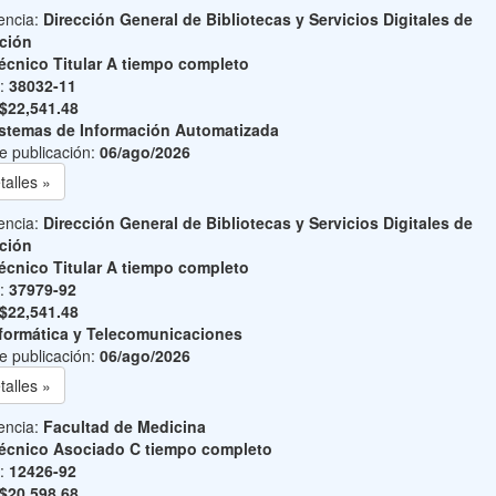
encia:
Dirección General de Bibliotecas y Servicios Digitales de
ción
écnico Titular A tiempo completo
o:
38032-11
$22,541.48
stemas de Información Automatizada
e publicación:
06/ago/2026
talles »
encia:
Dirección General de Bibliotecas y Servicios Digitales de
ción
écnico Titular A tiempo completo
o:
37979-92
$22,541.48
formática y Telecomunicaciones
e publicación:
06/ago/2026
talles »
encia:
Facultad de Medicina
écnico Asociado C tiempo completo
o:
12426-92
$20,598.68