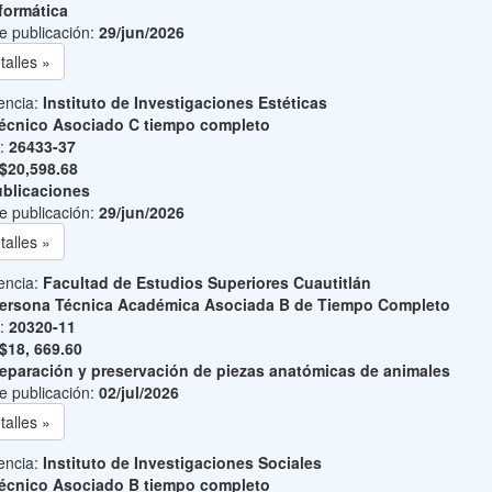
formática
e publicación:
29/jun/2026
talles »
encia:
Instituto de Investigaciones Estéticas
écnico Asociado C tiempo completo
o:
26433-37
$20,598.68
blicaciones
e publicación:
29/jun/2026
talles »
encia:
Facultad de Estudios Superiores Cuautitlán
ersona Técnica Académica Asociada B de Tiempo Completo
o:
20320-11
$18, 669.60
eparación y preservación de piezas anatómicas de animales
e publicación:
02/jul/2026
talles »
encia:
Instituto de Investigaciones Sociales
écnico Asociado B tiempo completo