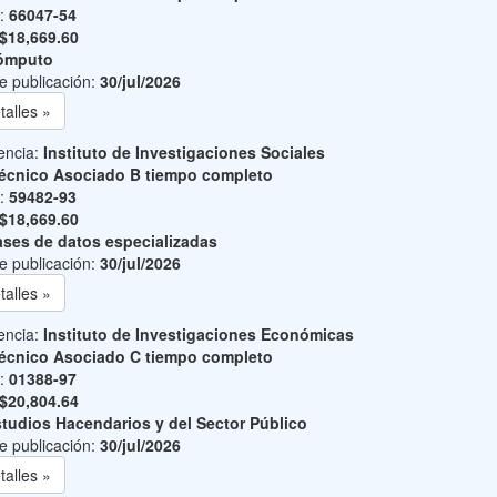
o:
66047-54
$18,669.60
ómputo
e publicación:
30/jul/2026
talles »
encia:
Instituto de Investigaciones Sociales
écnico Asociado B tiempo completo
o:
59482-93
$18,669.60
ses de datos especializadas
e publicación:
30/jul/2026
talles »
encia:
Instituto de Investigaciones Económicas
écnico Asociado C tiempo completo
o:
01388-97
$20,804.64
tudios Hacendarios y del Sector Público
e publicación:
30/jul/2026
talles »