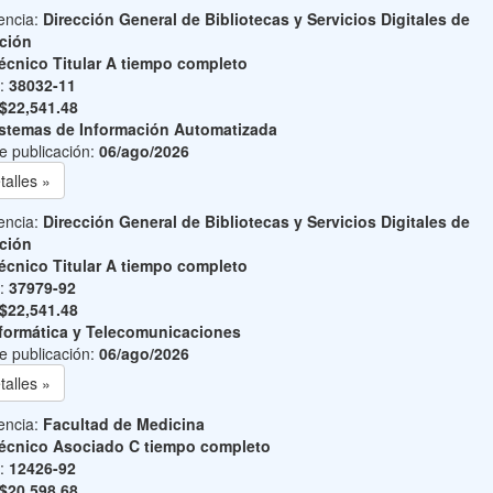
encia:
Dirección General de Bibliotecas y Servicios Digitales de
ción
écnico Titular A tiempo completo
o:
38032-11
$22,541.48
stemas de Información Automatizada
e publicación:
06/ago/2026
talles »
encia:
Dirección General de Bibliotecas y Servicios Digitales de
ción
écnico Titular A tiempo completo
o:
37979-92
$22,541.48
formática y Telecomunicaciones
e publicación:
06/ago/2026
talles »
encia:
Facultad de Medicina
écnico Asociado C tiempo completo
o:
12426-92
$20,598.68