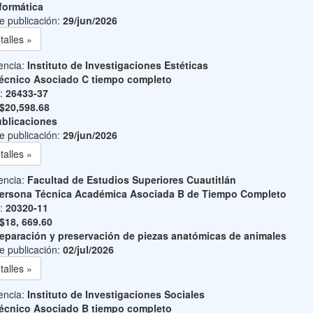
formática
e publicación:
29/jun/2026
talles »
encia:
Instituto de Investigaciones Estéticas
écnico Asociado C tiempo completo
o:
26433-37
$20,598.68
blicaciones
e publicación:
29/jun/2026
talles »
encia:
Facultad de Estudios Superiores Cuautitlán
ersona Técnica Académica Asociada B de Tiempo Completo
o:
20320-11
$18, 669.60
eparación y preservación de piezas anatómicas de animales
e publicación:
02/jul/2026
talles »
encia:
Instituto de Investigaciones Sociales
écnico Asociado B tiempo completo