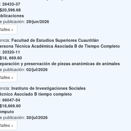
o:
26433-37
$20,598.68
blicaciones
e publicación:
29/jun/2026
talles »
encia:
Facultad de Estudios Superiores Cuautitlán
ersona Técnica Académica Asociada B de Tiempo Completo
o:
20320-11
$18, 669.60
eparación y preservación de piezas anatómicas de animales
e publicación:
02/jul/2026
talles »
encia:
Instituto de Investigaciones Sociales
écnico Asociado B tiempo completo
o:
66047-54
$18,669.60
ómputo
e publicación:
30/jul/2026
talles »