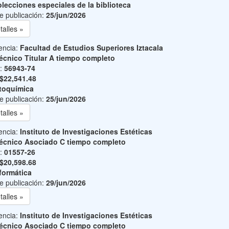
lecciones especiales de la biblioteca
e publicación:
25/jun/2026
talles »
encia:
Facultad de Estudios Superiores Iztacala
écnico Titular A tiempo completo
o:
56943-74
$22,541.48
toquímica
e publicación:
25/jun/2026
talles »
encia:
Instituto de Investigaciones Estéticas
écnico Asociado C tiempo completo
o:
01557-26
$20,598.68
formática
e publicación:
29/jun/2026
talles »
encia:
Instituto de Investigaciones Estéticas
écnico Asociado C tiempo completo