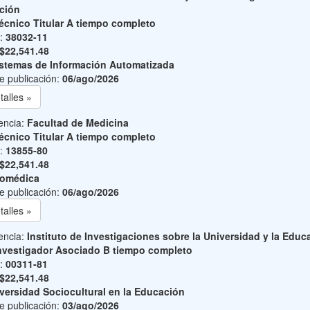
ción
écnico Titular A tiempo completo
o:
38032-11
$22,541.48
stemas de Información Automatizada
e publicación:
06/ago/2026
talles »
encia:
Facultad de Medicina
écnico Titular A tiempo completo
o:
13855-80
$22,541.48
iomédica
e publicación:
06/ago/2026
talles »
encia:
Instituto de Investigaciones sobre la Universidad y la Educ
nvestigador Asociado B tiempo completo
o:
00311-81
$22,541.48
versidad Sociocultural en la Educación
e publicación:
03/ago/2026