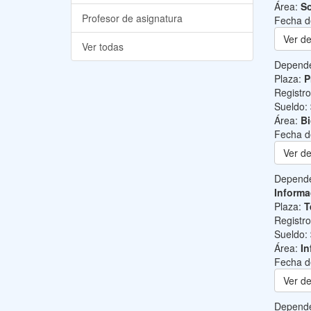
Área:
So
Profesor de asignatura
Fecha d
Ver de
Ver todas
Depend
Plaza:
P
Registr
Sueldo:
Área:
B
Fecha d
Ver de
Depend
Informa
Plaza:
T
Registr
Sueldo:
Área:
In
Fecha d
Ver de
Depend