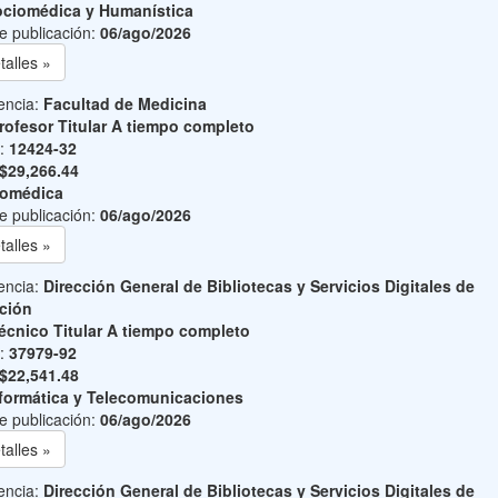
ciomédica y Humanística
e publicación:
06/ago/2026
talles »
encia:
Facultad de Medicina
rofesor Titular A tiempo completo
o:
12424-32
$29,266.44
iomédica
e publicación:
06/ago/2026
talles »
encia:
Dirección General de Bibliotecas y Servicios Digitales de
ción
écnico Titular A tiempo completo
o:
37979-92
$22,541.48
formática y Telecomunicaciones
e publicación:
06/ago/2026
talles »
encia:
Dirección General de Bibliotecas y Servicios Digitales de