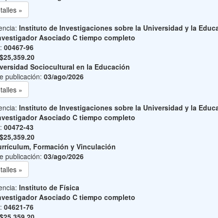
talles »
encia:
Instituto de Investigaciones sobre la Universidad y la Educ
nvestigador Asociado C tiempo completo
o:
00467-96
$25,359.20
versidad Sociocultural en la Educación
e publicación:
03/ago/2026
talles »
encia:
Instituto de Investigaciones sobre la Universidad y la Educ
nvestigador Asociado C tiempo completo
o:
00472-43
$25,359.20
rrículum, Formación y Vinculación
e publicación:
03/ago/2026
talles »
encia:
Instituto de Física
nvestigador Asociado C tiempo completo
o:
04621-76
$25,359.20