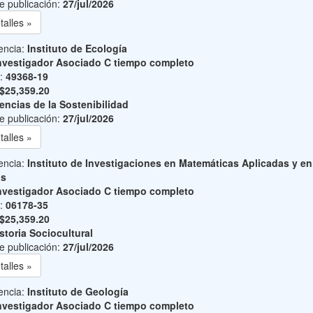
e publicación:
27/jul/2026
talles »
encia:
Instituto de Ecología
nvestigador Asociado C tiempo completo
o:
49368-19
$25,359.20
encias de la Sostenibilidad
e publicación:
27/jul/2026
talles »
encia:
Instituto de Investigaciones en Matemáticas Aplicadas y en
as
nvestigador Asociado C tiempo completo
o:
06178-35
$25,359.20
storia Sociocultural
e publicación:
27/jul/2026
talles »
encia:
Instituto de Geología
nvestigador Asociado C tiempo completo