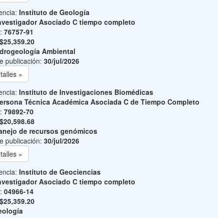
encia:
Instituto de Geología
nvestigador Asociado C tiempo completo
o:
76757-91
$25,359.20
drogeología Ambiental
e publicación:
30/jul/2026
talles »
encia:
Instituto de Investigaciones Biomédicas
ersona Técnica Académica Asociada C de Tiempo Completo
o:
79892-70
$20,598.68
nejo de recursos genómicos
e publicación:
30/jul/2026
talles »
encia:
Instituto de Geociencias
nvestigador Asociado C tiempo completo
o:
04966-14
$25,359.20
ología