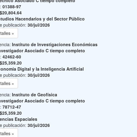
écnico Asociado C tiempo completo
o:
01388-97
$20,804.64
tudios Hacendarios y del Sector Público
e publicación:
30/jul/2026
talles »
encia:
Instituto de Investigaciones Económicas
nvestigador Asociado C tiempo completo
o:
42462-60
$25,359.20
onomía Digital y la Inteligencia Artificial
e publicación:
30/jul/2026
talles »
encia:
Instituto de Geofísica
nvestigador Asociado C tiempo completo
o:
78712-47
$25,359.20
encias Espaciales
e publicación:
30/jul/2026
talles »