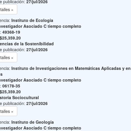
e publicación:
27/jul/2026
talles »
encia:
Instituto de Ecología
nvestigador Asociado C tiempo completo
o:
49368-19
$25,359.20
encias de la Sostenibilidad
e publicación:
27/jul/2026
talles »
encia:
Instituto de Investigaciones en Matemáticas Aplicadas y en
as
nvestigador Asociado C tiempo completo
o:
06178-35
$25,359.20
storia Sociocultural
e publicación:
27/jul/2026
talles »
encia:
Instituto de Geología
nvestigador Asociado C tiempo completo