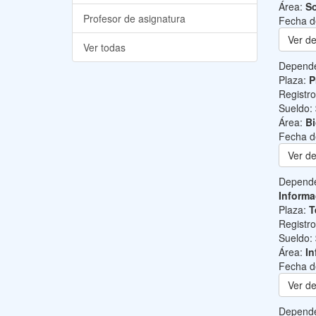
Área:
So
Profesor de asignatura
Fecha d
Ver de
Ver todas
Depend
Plaza:
P
Registr
Sueldo:
Área:
B
Fecha d
Ver de
Depend
Informa
Plaza:
T
Registr
Sueldo:
Área:
In
Fecha d
Ver de
Depend