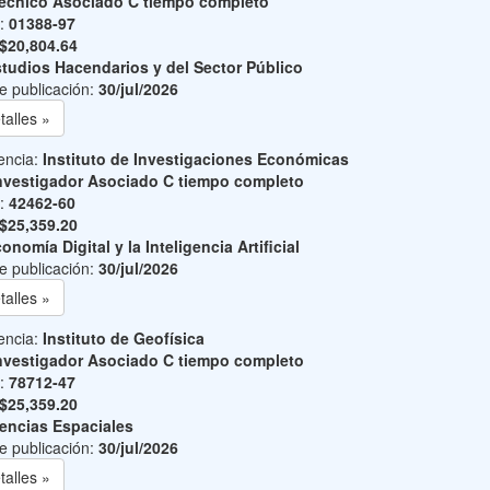
écnico Asociado C tiempo completo
o:
01388-97
$20,804.64
tudios Hacendarios y del Sector Público
e publicación:
30/jul/2026
talles »
encia:
Instituto de Investigaciones Económicas
nvestigador Asociado C tiempo completo
o:
42462-60
$25,359.20
onomía Digital y la Inteligencia Artificial
e publicación:
30/jul/2026
talles »
encia:
Instituto de Geofísica
nvestigador Asociado C tiempo completo
o:
78712-47
$25,359.20
encias Espaciales
e publicación:
30/jul/2026
talles »