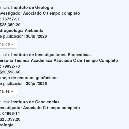
encia:
Instituto de Geología
nvestigador Asociado C tiempo completo
o:
76757-91
$25,359.20
drogeología Ambiental
e publicación:
30/jul/2026
talles »
encia:
Instituto de Investigaciones Biomédicas
ersona Técnica Académica Asociada C de Tiempo Completo
o:
79892-70
$20,598.68
nejo de recursos genómicos
e publicación:
30/jul/2026
talles »
encia:
Instituto de Geociencias
nvestigador Asociado C tiempo completo
o:
04966-14
$25,359.20
ología