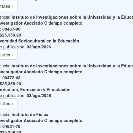
talles »
encia:
Instituto de Investigaciones sobre la Universidad y la Educ
nvestigador Asociado C tiempo completo
o:
00467-96
$25,359.20
versidad Sociocultural en la Educación
e publicación:
03/ago/2026
talles »
encia:
Instituto de Investigaciones sobre la Universidad y la Educ
nvestigador Asociado C tiempo completo
o:
00472-43
$25,359.20
rrículum, Formación y Vinculación
e publicación:
03/ago/2026
talles »
encia:
Instituto de Física
nvestigador Asociado C tiempo completo
o:
04621-76
$25,359.20