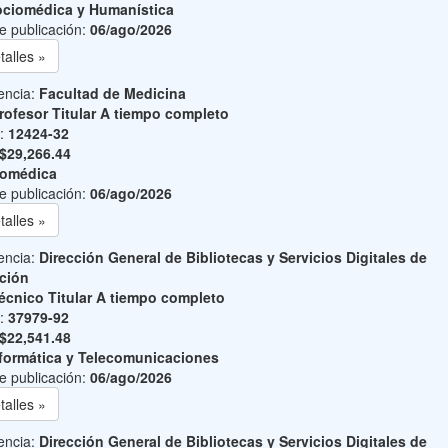
ciomédica y Humanística
e publicación:
06/ago/2026
talles »
encia:
Facultad de Medicina
rofesor Titular A tiempo completo
o:
12424-32
$29,266.44
iomédica
e publicación:
06/ago/2026
talles »
encia:
Dirección General de Bibliotecas y Servicios Digitales de
ción
écnico Titular A tiempo completo
o:
37979-92
$22,541.48
formática y Telecomunicaciones
e publicación:
06/ago/2026
talles »
encia:
Dirección General de Bibliotecas y Servicios Digitales de