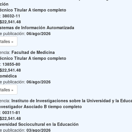
ción
écnico Titular A tiempo completo
o:
38032-11
$22,541.48
stemas de Información Automatizada
e publicación:
06/ago/2026
talles »
encia:
Facultad de Medicina
écnico Titular A tiempo completo
o:
13855-80
$22,541.48
iomédica
e publicación:
06/ago/2026
talles »
encia:
Instituto de Investigaciones sobre la Universidad y la Educ
nvestigador Asociado B tiempo completo
o:
00311-81
$22,541.48
versidad Sociocultural en la Educación
e publicación:
03/ago/2026