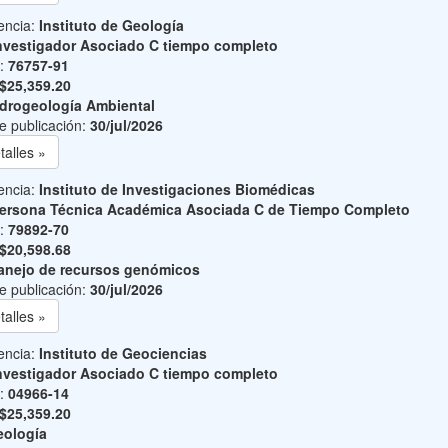
encia:
Instituto de Geología
nvestigador Asociado C tiempo completo
o:
76757-91
$25,359.20
drogeología Ambiental
e publicación:
30/jul/2026
talles »
encia:
Instituto de Investigaciones Biomédicas
ersona Técnica Académica Asociada C de Tiempo Completo
o:
79892-70
$20,598.68
nejo de recursos genómicos
e publicación:
30/jul/2026
talles »
encia:
Instituto de Geociencias
nvestigador Asociado C tiempo completo
o:
04966-14
$25,359.20
ología