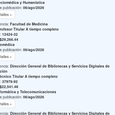
ciomédica y Humanística
e publicación:
06/ago/2026
talles »
encia:
Facultad de Medicina
rofesor Titular A tiempo completo
o:
12424-32
$29,266.44
iomédica
e publicación:
06/ago/2026
talles »
encia:
Dirección General de Bibliotecas y Servicios Digitales de
ción
écnico Titular A tiempo completo
o:
37979-92
$22,541.48
formática y Telecomunicaciones
e publicación:
06/ago/2026
talles »
encia:
Dirección General de Bibliotecas y Servicios Digitales de