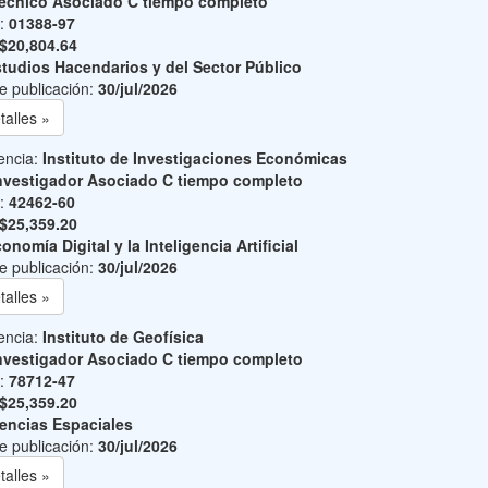
écnico Asociado C tiempo completo
o:
01388-97
$20,804.64
tudios Hacendarios y del Sector Público
e publicación:
30/jul/2026
talles »
encia:
Instituto de Investigaciones Económicas
nvestigador Asociado C tiempo completo
o:
42462-60
$25,359.20
onomía Digital y la Inteligencia Artificial
e publicación:
30/jul/2026
talles »
encia:
Instituto de Geofísica
nvestigador Asociado C tiempo completo
o:
78712-47
$25,359.20
encias Espaciales
e publicación:
30/jul/2026
talles »