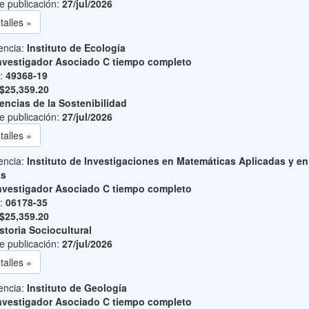
e publicación:
27/jul/2026
talles »
encia:
Instituto de Ecología
nvestigador Asociado C tiempo completo
o:
49368-19
$25,359.20
encias de la Sostenibilidad
e publicación:
27/jul/2026
talles »
encia:
Instituto de Investigaciones en Matemáticas Aplicadas y en
as
nvestigador Asociado C tiempo completo
o:
06178-35
$25,359.20
storia Sociocultural
e publicación:
27/jul/2026
talles »
encia:
Instituto de Geología
nvestigador Asociado C tiempo completo