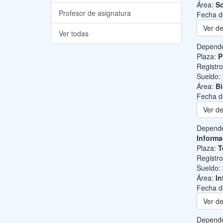
Área:
So
Profesor de asignatura
Fecha d
Ver de
Ver todas
Depend
Plaza:
P
Registr
Sueldo:
Área:
B
Fecha d
Ver de
Depend
Informa
Plaza:
T
Registr
Sueldo:
Área:
In
Fecha d
Ver de
Depend