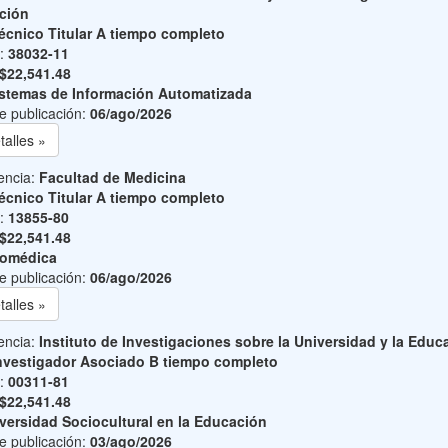
ción
écnico Titular A tiempo completo
o:
38032-11
$22,541.48
stemas de Información Automatizada
e publicación:
06/ago/2026
talles »
encia:
Facultad de Medicina
écnico Titular A tiempo completo
o:
13855-80
$22,541.48
iomédica
e publicación:
06/ago/2026
talles »
encia:
Instituto de Investigaciones sobre la Universidad y la Educ
nvestigador Asociado B tiempo completo
o:
00311-81
$22,541.48
versidad Sociocultural en la Educación
e publicación:
03/ago/2026