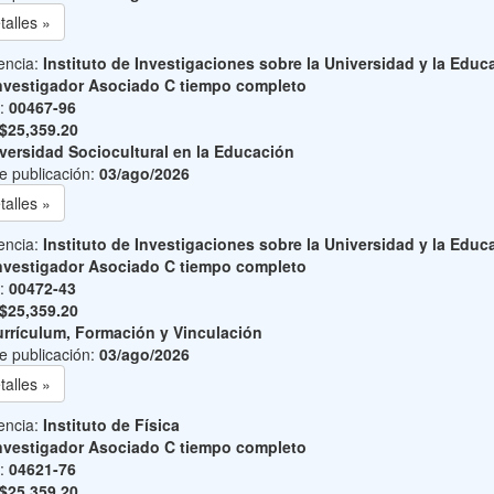
talles »
encia:
Instituto de Investigaciones sobre la Universidad y la Educ
nvestigador Asociado C tiempo completo
o:
00467-96
$25,359.20
versidad Sociocultural en la Educación
e publicación:
03/ago/2026
talles »
encia:
Instituto de Investigaciones sobre la Universidad y la Educ
nvestigador Asociado C tiempo completo
o:
00472-43
$25,359.20
rrículum, Formación y Vinculación
e publicación:
03/ago/2026
talles »
encia:
Instituto de Física
nvestigador Asociado C tiempo completo
o:
04621-76
$25,359.20