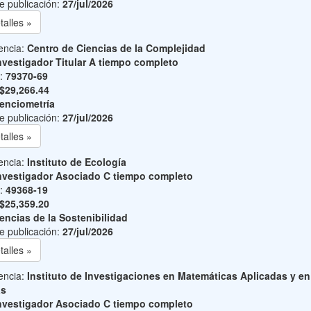
e publicación:
27/jul/2026
talles »
encia:
Centro de Ciencias de la Complejidad
nvestigador Titular A tiempo completo
o:
79370-69
$29,266.44
enciometría
e publicación:
27/jul/2026
talles »
encia:
Instituto de Ecología
nvestigador Asociado C tiempo completo
o:
49368-19
$25,359.20
encias de la Sostenibilidad
e publicación:
27/jul/2026
talles »
encia:
Instituto de Investigaciones en Matemáticas Aplicadas y en
as
nvestigador Asociado C tiempo completo