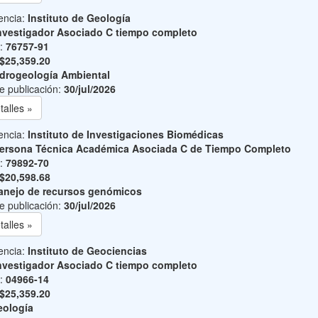
encia:
Instituto de Geología
nvestigador Asociado C tiempo completo
o:
76757-91
$25,359.20
drogeología Ambiental
e publicación:
30/jul/2026
talles »
encia:
Instituto de Investigaciones Biomédicas
ersona Técnica Académica Asociada C de Tiempo Completo
o:
79892-70
$20,598.68
nejo de recursos genómicos
e publicación:
30/jul/2026
talles »
encia:
Instituto de Geociencias
nvestigador Asociado C tiempo completo
o:
04966-14
$25,359.20
ología