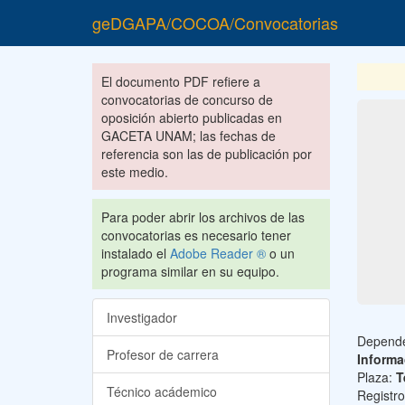
geDGAPA/COCOA/Convocatorias
El documento PDF refiere a
convocatorias de concurso de
oposición abierto publicadas en
GACETA UNAM; las fechas de
referencia son las de publicación por
este medio.
Para poder abrir los archivos de las
convocatorias es necesario tener
instalado el
Adobe Reader ®
o un
programa similar en su equipo.
Investigador
Depend
Profesor de carrera
Informa
Plaza:
T
Técnico acádemico
Registr