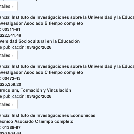
talles »
encia:
Instituto de Investigaciones sobre la Universidad y la Educ
nvestigador Asociado B tiempo completo
o:
00311-81
$22,541.48
versidad Sociocultural en la Educación
e publicación:
03/ago/2026
talles »
encia:
Instituto de Investigaciones sobre la Universidad y la Educ
nvestigador Asociado C tiempo completo
o:
00472-43
$25,359.20
rrículum, Formación y Vinculación
e publicación:
03/ago/2026
talles »
encia:
Instituto de Investigaciones Económicas
écnico Asociado C tiempo completo
o:
01388-97
$20,804.64