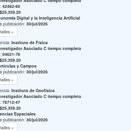
nvestigador Asociado C tiempo completo
o:
42462-60
$25,359.20
onomía Digital y la Inteligencia Artificial
e publicación:
30/jul/2026
talles »
encia:
Instituto de Física
nvestigador Asociado C tiempo completo
o:
04621-76
$25,359.20
rtículas y Campos
e publicación:
30/jul/2026
talles »
encia:
Instituto de Geofísica
nvestigador Asociado C tiempo completo
o:
78712-47
$25,359.20
encias Espaciales
e publicación:
30/jul/2026
talles »