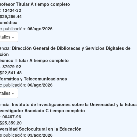
rofesor Titular A tiempo completo
o:
12424-32
$29,266.44
iomédica
e publicación:
06/ago/2026
talles »
encia:
Dirección General de Bibliotecas y Servicios Digitales de
ción
écnico Titular A tiempo completo
o:
37979-92
$22,541.48
formática y Telecomunicaciones
e publicación:
06/ago/2026
talles »
encia:
Instituto de Investigaciones sobre la Universidad y la Educ
nvestigador Asociado C tiempo completo
o:
00467-96
$25,359.20
versidad Sociocultural en la Educación
e publicación:
03/ago/2026