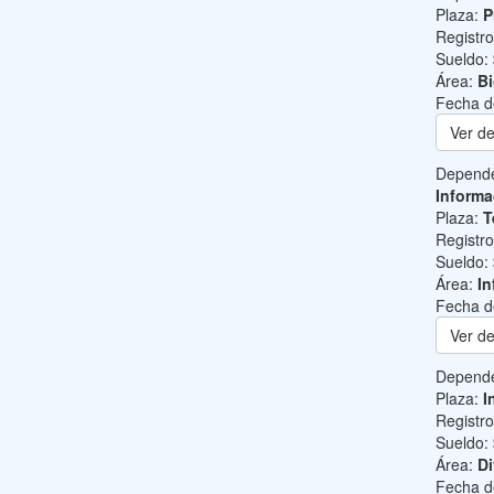
Plaza:
P
Registr
Sueldo:
Área:
B
Fecha d
Ver de
Depend
Informa
Plaza:
T
Registr
Sueldo:
Área:
In
Fecha d
Ver de
Depend
Plaza:
I
Registr
Sueldo:
Área:
Di
Fecha d