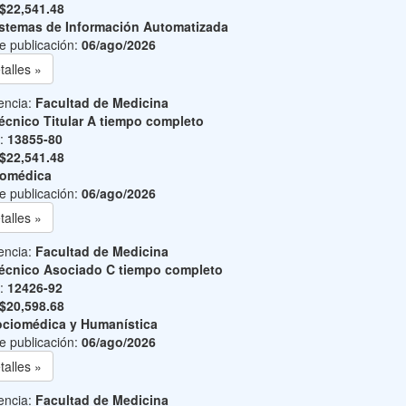
$22,541.48
stemas de Información Automatizada
e publicación:
06/ago/2026
talles »
encia:
Facultad de Medicina
écnico Titular A tiempo completo
o:
13855-80
$22,541.48
iomédica
e publicación:
06/ago/2026
talles »
encia:
Facultad de Medicina
écnico Asociado C tiempo completo
o:
12426-92
$20,598.68
ciomédica y Humanística
e publicación:
06/ago/2026
talles »
encia:
Facultad de Medicina