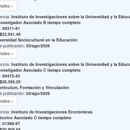
talles »
encia:
Instituto de Investigaciones sobre la Universidad y la Educ
nvestigador Asociado B tiempo completo
o:
00311-81
$22,541.48
versidad Sociocultural en la Educación
e publicación:
03/ago/2026
talles »
encia:
Instituto de Investigaciones sobre la Universidad y la Educ
nvestigador Asociado C tiempo completo
o:
00472-43
$25,359.20
rrículum, Formación y Vinculación
e publicación:
03/ago/2026
talles »
encia:
Instituto de Investigaciones Económicas
écnico Asociado C tiempo completo
o:
01388-97
$20,804.64