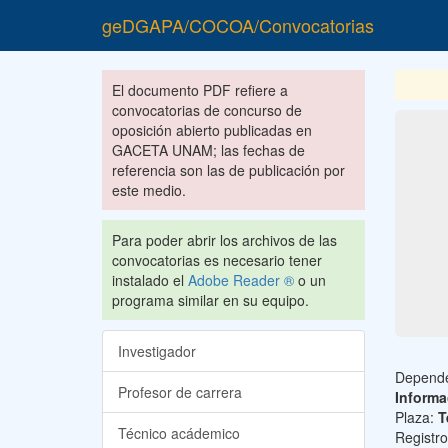
geDGAPA/COCOA/Convocatorias
El documento PDF refiere a
convocatorias de concurso de
oposición abierto publicadas en
GACETA UNAM; las fechas de
referencia son las de publicación por
este medio.
Para poder abrir los archivos de las
convocatorias es necesario tener
instalado el
Adobe Reader ®
o un
programa similar en su equipo.
Investigador
Depend
Profesor de carrera
Informa
Plaza:
T
Técnico acádemico
Registr