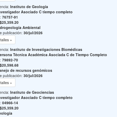
encia:
Instituto de Geología
nvestigador Asociado C tiempo completo
o:
76757-91
$25,359.20
drogeología Ambiental
e publicación:
30/jul/2026
talles »
encia:
Instituto de Investigaciones Biomédicas
ersona Técnica Académica Asociada C de Tiempo Completo
o:
79892-70
$20,598.68
nejo de recursos genómicos
e publicación:
30/jul/2026
talles »
encia:
Instituto de Geociencias
nvestigador Asociado C tiempo completo
o:
04966-14
$25,359.20
ología