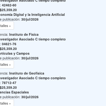
nvestigador Asociado C tiempo completo
o:
42462-60
$25,359.20
onomía Digital y la Inteligencia Artificial
e publicación:
30/jul/2026
talles »
encia:
Instituto de Física
nvestigador Asociado C tiempo completo
o:
04621-76
$25,359.20
rtículas y Campos
e publicación:
30/jul/2026
talles »
encia:
Instituto de Geofísica
nvestigador Asociado C tiempo completo
o:
78712-47
$25,359.20
encias Espaciales
e publicación:
30/jul/2026
talles »