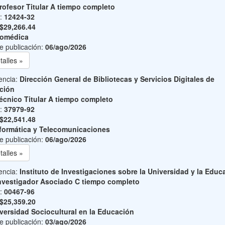
rofesor Titular A tiempo completo
o:
12424-32
$29,266.44
iomédica
e publicación:
06/ago/2026
talles »
encia:
Dirección General de Bibliotecas y Servicios Digitales de
ción
écnico Titular A tiempo completo
o:
37979-92
$22,541.48
formática y Telecomunicaciones
e publicación:
06/ago/2026
talles »
encia:
Instituto de Investigaciones sobre la Universidad y la Educ
nvestigador Asociado C tiempo completo
o:
00467-96
$25,359.20
versidad Sociocultural en la Educación
e publicación:
03/ago/2026