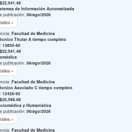
$22,541.48
stemas de Información Automatizada
e publicación:
06/ago/2026
talles »
encia:
Facultad de Medicina
écnico Titular A tiempo completo
o:
13855-80
$22,541.48
iomédica
e publicación:
06/ago/2026
talles »
encia:
Facultad de Medicina
écnico Asociado C tiempo completo
o:
12426-92
$20,598.68
ciomédica y Humanística
e publicación:
06/ago/2026
talles »
encia:
Facultad de Medicina