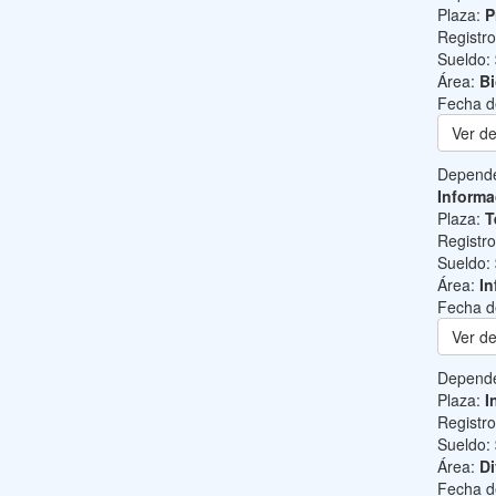
Plaza:
P
Registr
Sueldo:
Área:
B
Fecha d
Ver de
Depend
Informa
Plaza:
T
Registr
Sueldo:
Área:
In
Fecha d
Ver de
Depend
Plaza:
I
Registr
Sueldo:
Área:
Di
Fecha d