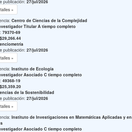
e publicación:
27/jul/2026
talles »
encia:
Centro de Ciencias de la Complejidad
nvestigador Titular A tiempo completo
o:
79370-69
$29,266.44
enciometría
e publicación:
27/jul/2026
talles »
encia:
Instituto de Ecología
nvestigador Asociado C tiempo completo
o:
49368-19
$25,359.20
encias de la Sostenibilidad
e publicación:
27/jul/2026
talles »
encia:
Instituto de Investigaciones en Matemáticas Aplicadas y en
as
nvestigador Asociado C tiempo completo