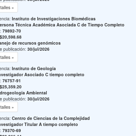
talles »
encia:
Instituto de Investigaciones Biomédicas
ersona Técnica Académica Asociada C de Tiempo Completo
o:
79892-70
$20,598.68
nejo de recursos genómicos
e publicación:
30/jul/2026
talles »
encia:
Instituto de Geología
nvestigador Asociado C tiempo completo
o:
76757-91
$25,359.20
drogeología Ambiental
e publicación:
30/jul/2026
talles »
encia:
Centro de Ciencias de la Complejidad
nvestigador Titular A tiempo completo
o:
79370-69