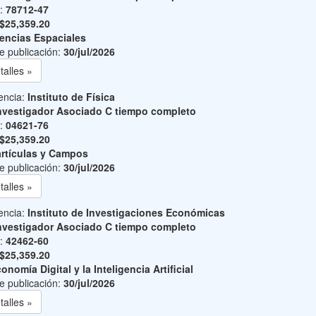
o:
78712-47
$25,359.20
encias Espaciales
e publicación:
30/jul/2026
talles »
encia:
Instituto de Física
nvestigador Asociado C tiempo completo
o:
04621-76
$25,359.20
rtículas y Campos
e publicación:
30/jul/2026
talles »
encia:
Instituto de Investigaciones Económicas
nvestigador Asociado C tiempo completo
o:
42462-60
$25,359.20
onomía Digital y la Inteligencia Artificial
e publicación:
30/jul/2026
talles »