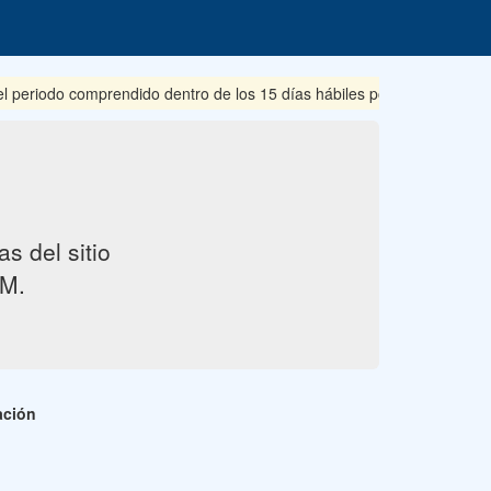
riodo comprendido dentro de los 15 días hábiles posteriores a su pub
s del sitio
M.
ación