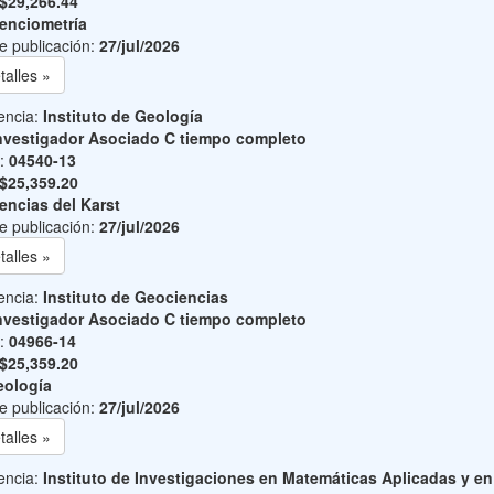
$29,266.44
enciometría
e publicación:
27/jul/2026
talles »
encia:
Instituto de Geología
nvestigador Asociado C tiempo completo
o:
04540-13
$25,359.20
encias del Karst
e publicación:
27/jul/2026
talles »
encia:
Instituto de Geociencias
nvestigador Asociado C tiempo completo
o:
04966-14
$25,359.20
ología
e publicación:
27/jul/2026
talles »
encia:
Instituto de Investigaciones en Matemáticas Aplicadas y en