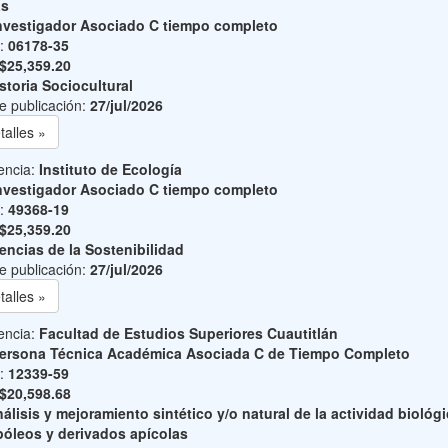
as
nvestigador Asociado C tiempo completo
o:
06178-35
$25,359.20
storia Sociocultural
e publicación:
27/jul/2026
talles »
encia:
Instituto de Ecología
nvestigador Asociado C tiempo completo
o:
49368-19
$25,359.20
encias de la Sostenibilidad
e publicación:
27/jul/2026
talles »
encia:
Facultad de Estudios Superiores Cuautitlán
ersona Técnica Académica Asociada C de Tiempo Completo
o:
12339-59
$20,598.68
álisis y mejoramiento sintético y/o natural de la actividad biológ
póleos y derivados apícolas