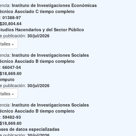
encia:
Instituto de Investigaciones Económicas
écnico Asociado C tiempo completo
o:
01388-97
$20,804.64
tudios Hacendarios y del Sector Público
e publicación:
30/jul/2026
talles »
encia:
Instituto de Investigaciones Sociales
écnico Asociado B tiempo completo
o:
66047-54
$18,669.60
ómputo
e publicación:
30/jul/2026
talles »
encia:
Instituto de Investigaciones Sociales
écnico Asociado B tiempo completo
o:
59482-93
$18,669.60
ses de datos especializadas
e publicación:
30/jul/2026