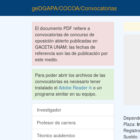
geDGAPA/COCOA/Convocatorias
El documento PDF refiere a
convocatorias de concurso de
oposición abierto publicadas en
GACETA UNAM; las fechas de
referencia son las de publicación por
este medio.
Para poder abrir los archivos de las
convocatorias es necesario tener
instalado el
Adobe Reader ®
o un
programa similar en su equipo.
Investigador
Depend
Profesor de carrera
Plaza:
I
Registr
Técnico acádemico
Sueldo: