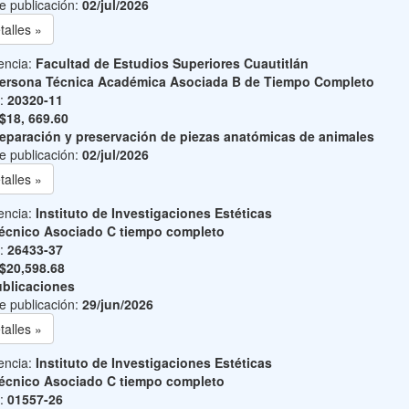
e publicación:
02/jul/2026
talles »
encia:
Facultad de Estudios Superiores Cuautitlán
ersona Técnica Académica Asociada B de Tiempo Completo
o:
20320-11
$18, 669.60
eparación y preservación de piezas anatómicas de animales
e publicación:
02/jul/2026
talles »
encia:
Instituto de Investigaciones Estéticas
écnico Asociado C tiempo completo
o:
26433-37
$20,598.68
blicaciones
e publicación:
29/jun/2026
talles »
encia:
Instituto de Investigaciones Estéticas
écnico Asociado C tiempo completo
o:
01557-26