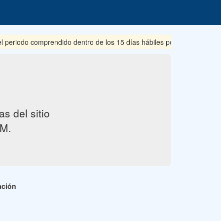
iodo comprendido dentro de los 15 días hábiles posteriores a su publ
s del sitio
M.
ación