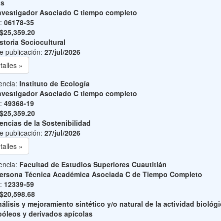
as
nvestigador Asociado C tiempo completo
o:
06178-35
$25,359.20
storia Sociocultural
e publicación:
27/jul/2026
talles »
encia:
Instituto de Ecología
nvestigador Asociado C tiempo completo
o:
49368-19
$25,359.20
encias de la Sostenibilidad
e publicación:
27/jul/2026
talles »
encia:
Facultad de Estudios Superiores Cuautitlán
ersona Técnica Académica Asociada C de Tiempo Completo
o:
12339-59
$20,598.68
álisis y mejoramiento sintético y/o natural de la actividad biológ
póleos y derivados apícolas