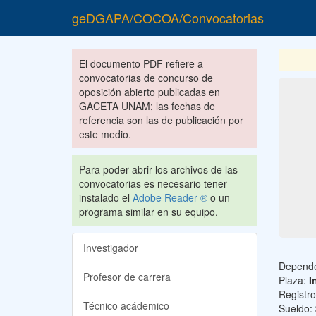
geDGAPA/COCOA/Convocatorias
El documento PDF refiere a
convocatorias de concurso de
oposición abierto publicadas en
GACETA UNAM; las fechas de
referencia son las de publicación por
este medio.
Para poder abrir los archivos de las
convocatorias es necesario tener
instalado el
Adobe Reader ®
o un
programa similar en su equipo.
Investigador
Depend
Profesor de carrera
Plaza:
I
Registr
Técnico acádemico
Sueldo: