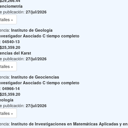
$29,266.44
enciometría
e publicación:
27/jul/2026
talles »
encia:
Instituto de Geología
nvestigador Asociado C tiempo completo
o:
04540-13
$25,359.20
encias del Karst
e publicación:
27/jul/2026
talles »
encia:
Instituto de Geociencias
nvestigador Asociado C tiempo completo
o:
04966-14
$25,359.20
ología
e publicación:
27/jul/2026
talles »
encia:
Instituto de Investigaciones en Matemáticas Aplicadas y en