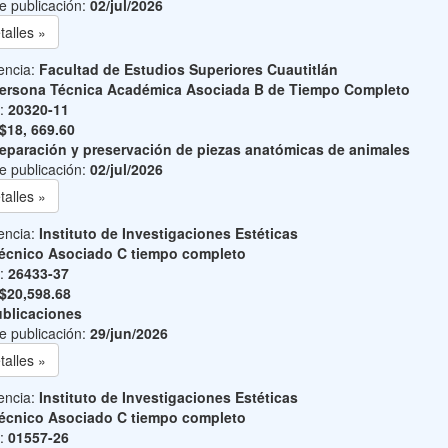
e publicación:
02/jul/2026
talles »
encia:
Facultad de Estudios Superiores Cuautitlán
ersona Técnica Académica Asociada B de Tiempo Completo
o:
20320-11
$18, 669.60
eparación y preservación de piezas anatómicas de animales
e publicación:
02/jul/2026
talles »
encia:
Instituto de Investigaciones Estéticas
écnico Asociado C tiempo completo
o:
26433-37
$20,598.68
blicaciones
e publicación:
29/jun/2026
talles »
encia:
Instituto de Investigaciones Estéticas
écnico Asociado C tiempo completo
o:
01557-26