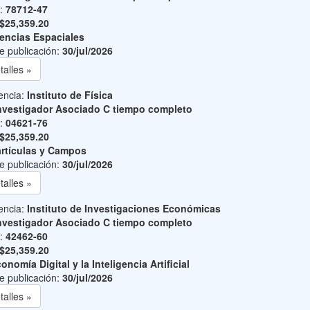
o:
78712-47
$25,359.20
encias Espaciales
e publicación:
30/jul/2026
talles »
encia:
Instituto de Física
nvestigador Asociado C tiempo completo
o:
04621-76
$25,359.20
rtículas y Campos
e publicación:
30/jul/2026
talles »
encia:
Instituto de Investigaciones Económicas
nvestigador Asociado C tiempo completo
o:
42462-60
$25,359.20
onomía Digital y la Inteligencia Artificial
e publicación:
30/jul/2026
talles »