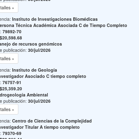
talles »
encia:
Instituto de Investigaciones Biomédicas
ersona Técnica Académica Asociada C de Tiempo Completo
o:
79892-70
$20,598.68
nejo de recursos genómicos
e publicación:
30/jul/2026
talles »
encia:
Instituto de Geología
nvestigador Asociado C tiempo completo
o:
76757-91
$25,359.20
drogeología Ambiental
e publicación:
30/jul/2026
talles »
encia:
Centro de Ciencias de la Complejidad
nvestigador Titular A tiempo completo
o:
79370-69