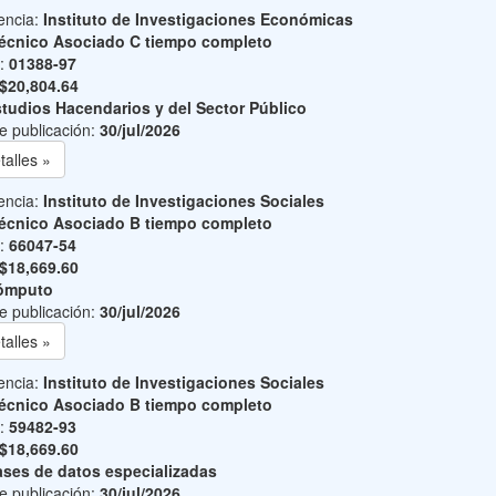
encia:
Instituto de Investigaciones Económicas
écnico Asociado C tiempo completo
o:
01388-97
$20,804.64
tudios Hacendarios y del Sector Público
e publicación:
30/jul/2026
talles »
encia:
Instituto de Investigaciones Sociales
écnico Asociado B tiempo completo
o:
66047-54
$18,669.60
ómputo
e publicación:
30/jul/2026
talles »
encia:
Instituto de Investigaciones Sociales
écnico Asociado B tiempo completo
o:
59482-93
$18,669.60
ses de datos especializadas
e publicación:
30/jul/2026