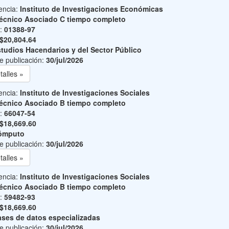
encia:
Instituto de Investigaciones Económicas
écnico Asociado C tiempo completo
o:
01388-97
$20,804.64
tudios Hacendarios y del Sector Público
e publicación:
30/jul/2026
talles »
encia:
Instituto de Investigaciones Sociales
écnico Asociado B tiempo completo
o:
66047-54
$18,669.60
ómputo
e publicación:
30/jul/2026
talles »
encia:
Instituto de Investigaciones Sociales
écnico Asociado B tiempo completo
o:
59482-93
$18,669.60
ses de datos especializadas
e publicación:
30/jul/2026