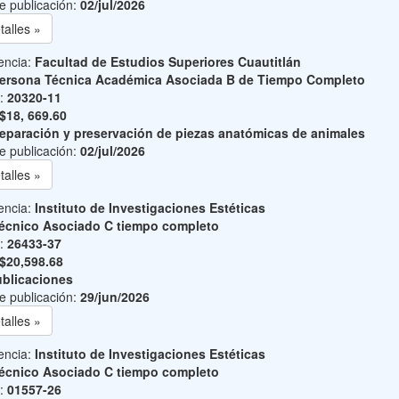
e publicación:
02/jul/2026
talles »
encia:
Facultad de Estudios Superiores Cuautitlán
ersona Técnica Académica Asociada B de Tiempo Completo
o:
20320-11
$18, 669.60
eparación y preservación de piezas anatómicas de animales
e publicación:
02/jul/2026
talles »
encia:
Instituto de Investigaciones Estéticas
écnico Asociado C tiempo completo
o:
26433-37
$20,598.68
blicaciones
e publicación:
29/jun/2026
talles »
encia:
Instituto de Investigaciones Estéticas
écnico Asociado C tiempo completo
o:
01557-26