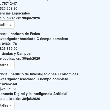
o:
78712-47
$25,359.20
encias Espaciales
e publicación:
30/jul/2026
talles »
encia:
Instituto de Física
nvestigador Asociado C tiempo completo
o:
04621-76
$25,359.20
rtículas y Campos
e publicación:
30/jul/2026
talles »
encia:
Instituto de Investigaciones Económicas
nvestigador Asociado C tiempo completo
o:
42462-60
$25,359.20
onomía Digital y la Inteligencia Artificial
e publicación:
30/jul/2026
talles »