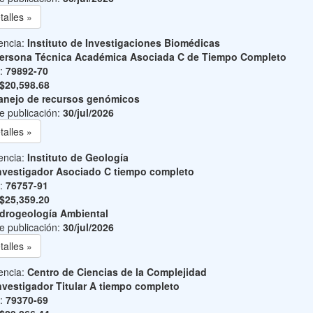
talles »
encia:
Instituto de Investigaciones Biomédicas
ersona Técnica Académica Asociada C de Tiempo Completo
o:
79892-70
$20,598.68
nejo de recursos genómicos
e publicación:
30/jul/2026
talles »
encia:
Instituto de Geología
nvestigador Asociado C tiempo completo
o:
76757-91
$25,359.20
drogeología Ambiental
e publicación:
30/jul/2026
talles »
encia:
Centro de Ciencias de la Complejidad
nvestigador Titular A tiempo completo
o:
79370-69