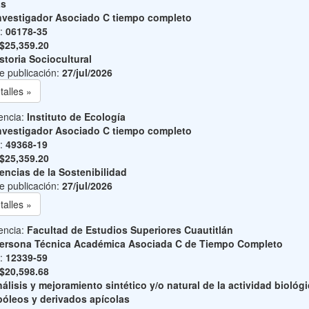
as
nvestigador Asociado C tiempo completo
o:
06178-35
$25,359.20
storia Sociocultural
e publicación:
27/jul/2026
talles »
encia:
Instituto de Ecología
nvestigador Asociado C tiempo completo
o:
49368-19
$25,359.20
encias de la Sostenibilidad
e publicación:
27/jul/2026
talles »
encia:
Facultad de Estudios Superiores Cuautitlán
ersona Técnica Académica Asociada C de Tiempo Completo
o:
12339-59
$20,598.68
álisis y mejoramiento sintético y/o natural de la actividad biológ
póleos y derivados apícolas