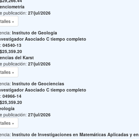
$29,266.44
enciometría
e publicación:
27/jul/2026
talles »
encia:
Instituto de Geología
nvestigador Asociado C tiempo completo
o:
04540-13
$25,359.20
encias del Karst
e publicación:
27/jul/2026
talles »
encia:
Instituto de Geociencias
nvestigador Asociado C tiempo completo
o:
04966-14
$25,359.20
ología
e publicación:
27/jul/2026
talles »
encia:
Instituto de Investigaciones en Matemáticas Aplicadas y en