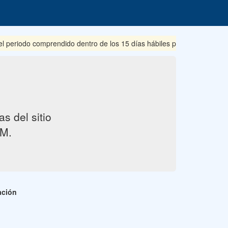
riodo comprendido dentro de los 15 días hábiles posteriores a su pub
s del sitio
M.
ación