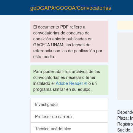
geDGAPA/COCOA/Convocatorias
El documento PDF refiere a
convocatorias de concurso de
oposición abierto publicadas en
GACETA UNAM; las fechas de
referencia son las de publicación por
este medio.
Para poder abrir los archivos de las
convocatorias es necesario tener
instalado el
Adobe Reader ®
o un
programa similar en su equipo.
Investigador
Depend
Profesor de carrera
Plaza:
I
Registr
Técnico acádemico
Sueldo: