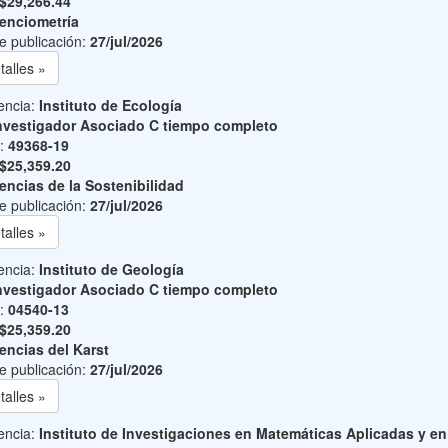
$29,266.44
enciometría
e publicación:
27/jul/2026
talles »
encia:
Instituto de Ecología
nvestigador Asociado C tiempo completo
o:
49368-19
$25,359.20
encias de la Sostenibilidad
e publicación:
27/jul/2026
talles »
encia:
Instituto de Geología
nvestigador Asociado C tiempo completo
o:
04540-13
$25,359.20
encias del Karst
e publicación:
27/jul/2026
talles »
encia:
Instituto de Investigaciones en Matemáticas Aplicadas y en