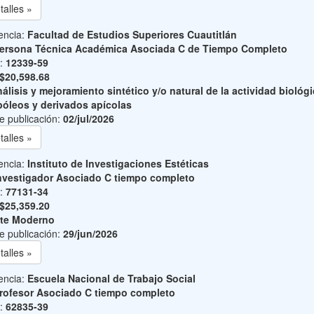
talles »
encia:
Facultad de Estudios Superiores Cuautitlán
ersona Técnica Académica Asociada C de Tiempo Completo
o:
12339-59
$20,598.68
álisis y mejoramiento sintético y/o natural de la actividad biológ
póleos y derivados apícolas
e publicación:
02/jul/2026
talles »
encia:
Instituto de Investigaciones Estéticas
nvestigador Asociado C tiempo completo
o:
77131-34
$25,359.20
te Moderno
e publicación:
29/jun/2026
talles »
encia:
Escuela Nacional de Trabajo Social
rofesor Asociado C tiempo completo
o:
62835-39