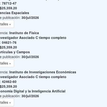
o:
78712-47
$25,359.20
encias Espaciales
e publicación:
30/jul/2026
talles »
encia:
Instituto de Física
nvestigador Asociado C tiempo completo
o:
04621-76
$25,359.20
rtículas y Campos
e publicación:
30/jul/2026
talles »
encia:
Instituto de Investigaciones Económicas
nvestigador Asociado C tiempo completo
o:
42462-60
$25,359.20
onomía Digital y la Inteligencia Artificial
e publicación:
30/jul/2026
talles »