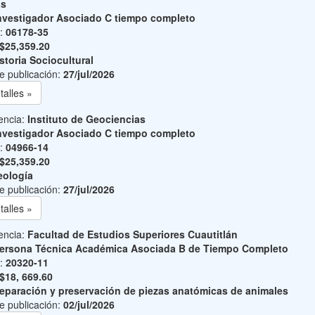
as
nvestigador Asociado C tiempo completo
o:
06178-35
$25,359.20
storia Sociocultural
e publicación:
27/jul/2026
talles »
encia:
Instituto de Geociencias
nvestigador Asociado C tiempo completo
o:
04966-14
$25,359.20
ología
e publicación:
27/jul/2026
talles »
encia:
Facultad de Estudios Superiores Cuautitlán
ersona Técnica Académica Asociada B de Tiempo Completo
o:
20320-11
$18, 669.60
eparación y preservación de piezas anatómicas de animales
e publicación:
02/jul/2026