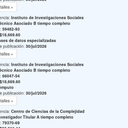
talles »
encia:
Instituto de Investigaciones Sociales
écnico Asociado B tiempo completo
o:
59482-93
$18,669.60
ses de datos especializadas
e publicación:
30/jul/2026
talles »
encia:
Instituto de Investigaciones Sociales
écnico Asociado B tiempo completo
o:
66047-54
$18,669.60
ómputo
e publicación:
30/jul/2026
talles »
encia:
Centro de Ciencias de la Complejidad
nvestigador Titular A tiempo completo
o:
79370-69