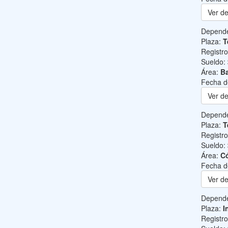
Ver de
Depend
Plaza:
T
Registr
Sueldo:
Área:
Ba
Fecha d
Ver de
Depend
Plaza:
T
Registr
Sueldo:
Área:
C
Fecha d
Ver de
Depend
Plaza:
I
Registr