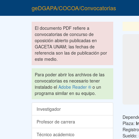
geDGAPA/COCOA/Convocatorias
El documento PDF refiere a
convocatorias de concurso de
oposición abierto publicadas en
GACETA UNAM; las fechas de
referencia son las de publicación por
este medio.
Para poder abrir los archivos de las
convocatorias es necesario tener
instalado el
Adobe Reader ®
o un
programa similar en su equipo.
Investigador
Depend
Profesor de carrera
Plaza:
I
Registr
Técnico acádemico
Sueldo: