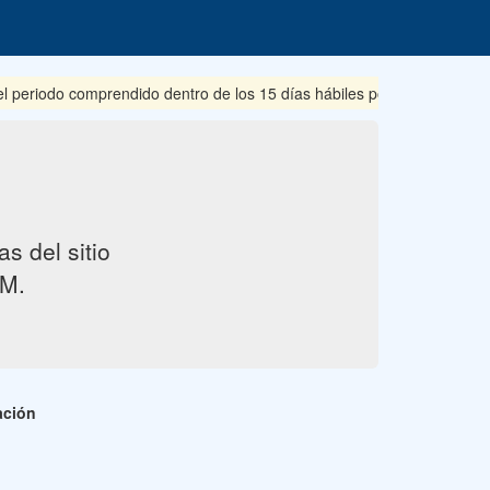
riodo comprendido dentro de los 15 días hábiles posteriores a su pub
s del sitio
M.
ación