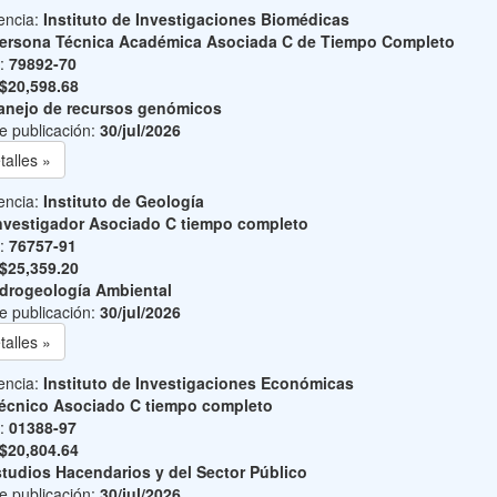
encia:
Instituto de Investigaciones Biomédicas
ersona Técnica Académica Asociada C de Tiempo Completo
o:
79892-70
$20,598.68
nejo de recursos genómicos
e publicación:
30/jul/2026
talles »
encia:
Instituto de Geología
nvestigador Asociado C tiempo completo
o:
76757-91
$25,359.20
drogeología Ambiental
e publicación:
30/jul/2026
talles »
encia:
Instituto de Investigaciones Económicas
écnico Asociado C tiempo completo
o:
01388-97
$20,804.64
tudios Hacendarios y del Sector Público
e publicación:
30/jul/2026