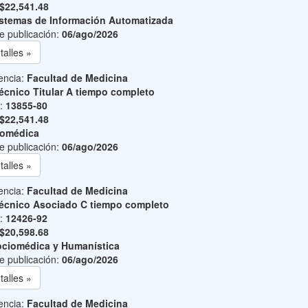
$22,541.48
stemas de Información Automatizada
e publicación:
06/ago/2026
talles »
encia:
Facultad de Medicina
écnico Titular A tiempo completo
o:
13855-80
$22,541.48
iomédica
e publicación:
06/ago/2026
talles »
encia:
Facultad de Medicina
écnico Asociado C tiempo completo
o:
12426-92
$20,598.68
ciomédica y Humanística
e publicación:
06/ago/2026
talles »
encia:
Facultad de Medicina