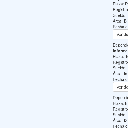
Plaza:
P
Registr
Sueldo:
Área:
B
Fecha d
Ver de
Depend
Informa
Plaza:
T
Registr
Sueldo:
Área:
In
Fecha d
Ver de
Depend
Plaza:
I
Registr
Sueldo:
Área:
Di
Fecha d