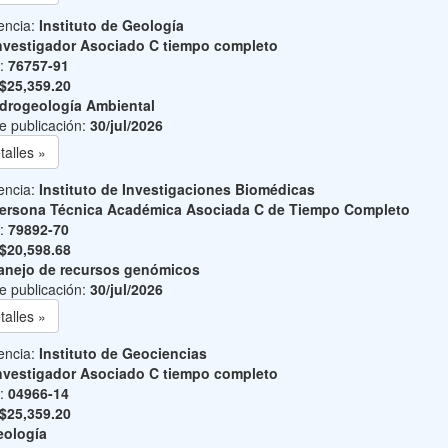
encia:
Instituto de Geología
nvestigador Asociado C tiempo completo
o:
76757-91
$25,359.20
drogeología Ambiental
e publicación:
30/jul/2026
talles »
encia:
Instituto de Investigaciones Biomédicas
ersona Técnica Académica Asociada C de Tiempo Completo
o:
79892-70
$20,598.68
nejo de recursos genómicos
e publicación:
30/jul/2026
talles »
encia:
Instituto de Geociencias
nvestigador Asociado C tiempo completo
o:
04966-14
$25,359.20
ología