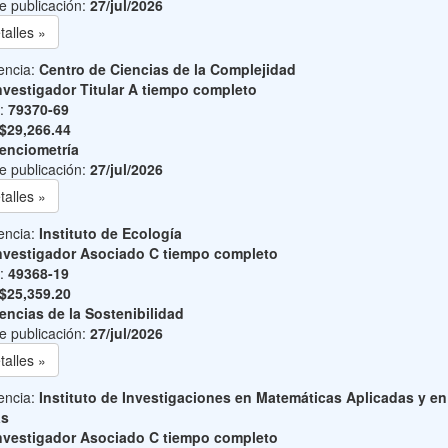
e publicación:
27/jul/2026
talles »
encia:
Centro de Ciencias de la Complejidad
nvestigador Titular A tiempo completo
o:
79370-69
$29,266.44
enciometría
e publicación:
27/jul/2026
talles »
encia:
Instituto de Ecología
nvestigador Asociado C tiempo completo
o:
49368-19
$25,359.20
encias de la Sostenibilidad
e publicación:
27/jul/2026
talles »
encia:
Instituto de Investigaciones en Matemáticas Aplicadas y en
as
nvestigador Asociado C tiempo completo