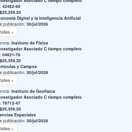
nvestigador Asociado C tiempo completo
o:
42462-60
$25,359.20
onomía Digital y la Inteligencia Artificial
e publicación:
30/jul/2026
talles »
encia:
Instituto de Física
nvestigador Asociado C tiempo completo
o:
04621-76
$25,359.20
rtículas y Campos
e publicación:
30/jul/2026
talles »
encia:
Instituto de Geofísica
nvestigador Asociado C tiempo completo
o:
78712-47
$25,359.20
encias Espaciales
e publicación:
30/jul/2026
talles »