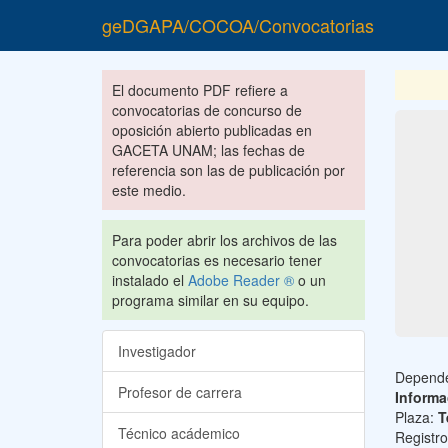
geDGAPA/COCOA/Convocatorias
El documento PDF refiere a
convocatorias de concurso de
oposición abierto publicadas en
GACETA UNAM; las fechas de
referencia son las de publicación por
este medio.
Para poder abrir los archivos de las
convocatorias es necesario tener
instalado el
Adobe Reader ®
o un
programa similar en su equipo.
Investigador
Depend
Profesor de carrera
Informa
Plaza:
T
Técnico acádemico
Registr