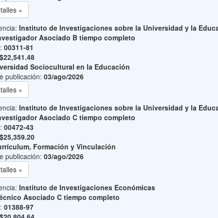
talles »
encia:
Instituto de Investigaciones sobre la Universidad y la Educ
nvestigador Asociado B tiempo completo
o:
00311-81
$22,541.48
versidad Sociocultural en la Educación
e publicación:
03/ago/2026
talles »
encia:
Instituto de Investigaciones sobre la Universidad y la Educ
nvestigador Asociado C tiempo completo
o:
00472-43
$25,359.20
rrículum, Formación y Vinculación
e publicación:
03/ago/2026
talles »
encia:
Instituto de Investigaciones Económicas
écnico Asociado C tiempo completo
o:
01388-97
$20,804.64