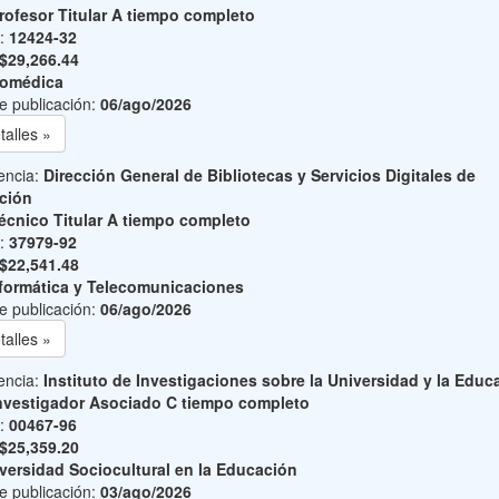
rofesor Titular A tiempo completo
o:
12424-32
$29,266.44
iomédica
e publicación:
06/ago/2026
talles »
encia:
Dirección General de Bibliotecas y Servicios Digitales de
ción
écnico Titular A tiempo completo
o:
37979-92
$22,541.48
formática y Telecomunicaciones
e publicación:
06/ago/2026
talles »
encia:
Instituto de Investigaciones sobre la Universidad y la Educ
nvestigador Asociado C tiempo completo
o:
00467-96
$25,359.20
versidad Sociocultural en la Educación
e publicación:
03/ago/2026