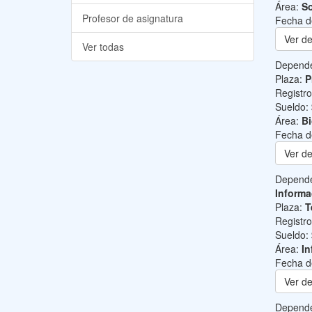
Área:
So
Profesor de asignatura
Fecha d
Ver de
Ver todas
Depend
Plaza:
P
Registr
Sueldo:
Área:
B
Fecha d
Ver de
Depend
Informa
Plaza:
T
Registr
Sueldo:
Área:
In
Fecha d
Ver de
Depend