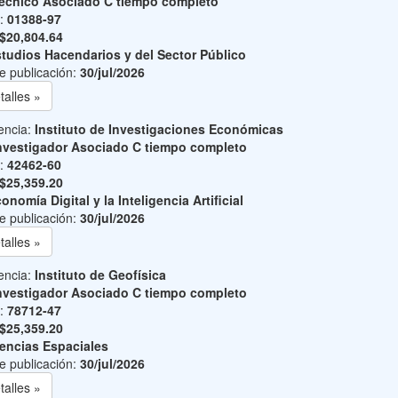
écnico Asociado C tiempo completo
o:
01388-97
$20,804.64
tudios Hacendarios y del Sector Público
e publicación:
30/jul/2026
talles »
encia:
Instituto de Investigaciones Económicas
nvestigador Asociado C tiempo completo
o:
42462-60
$25,359.20
onomía Digital y la Inteligencia Artificial
e publicación:
30/jul/2026
talles »
encia:
Instituto de Geofísica
nvestigador Asociado C tiempo completo
o:
78712-47
$25,359.20
encias Espaciales
e publicación:
30/jul/2026
talles »