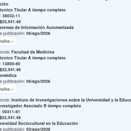
ción
écnico Titular A tiempo completo
o:
38032-11
$22,541.48
stemas de Información Automatizada
e publicación:
06/ago/2026
talles »
encia:
Facultad de Medicina
écnico Titular A tiempo completo
o:
13855-80
$22,541.48
iomédica
e publicación:
06/ago/2026
talles »
encia:
Instituto de Investigaciones sobre la Universidad y la Educ
nvestigador Asociado B tiempo completo
o:
00311-81
$22,541.48
versidad Sociocultural en la Educación
e publicación:
03/ago/2026