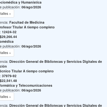
ciomédica y Humanística
e publicación:
06/ago/2026
talles »
encia:
Facultad de Medicina
rofesor Titular A tiempo completo
o:
12424-32
$29,266.44
iomédica
e publicación:
06/ago/2026
talles »
encia:
Dirección General de Bibliotecas y Servicios Digitales de
ción
écnico Titular A tiempo completo
o:
37979-92
$22,541.48
formática y Telecomunicaciones
e publicación:
06/ago/2026
talles »
encia:
Dirección General de Bibliotecas y Servicios Digitales de