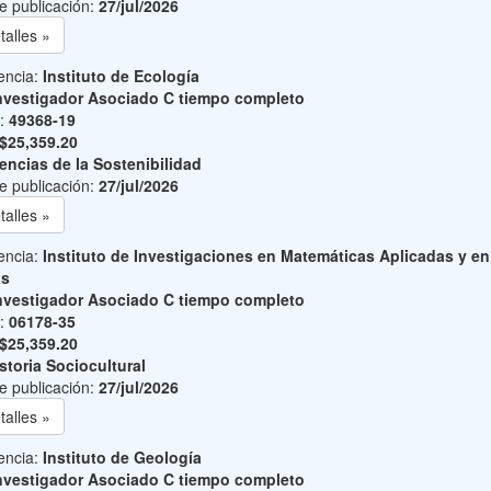
e publicación:
27/jul/2026
talles »
encia:
Instituto de Ecología
nvestigador Asociado C tiempo completo
o:
49368-19
$25,359.20
encias de la Sostenibilidad
e publicación:
27/jul/2026
talles »
encia:
Instituto de Investigaciones en Matemáticas Aplicadas y en
as
nvestigador Asociado C tiempo completo
o:
06178-35
$25,359.20
storia Sociocultural
e publicación:
27/jul/2026
talles »
encia:
Instituto de Geología
nvestigador Asociado C tiempo completo