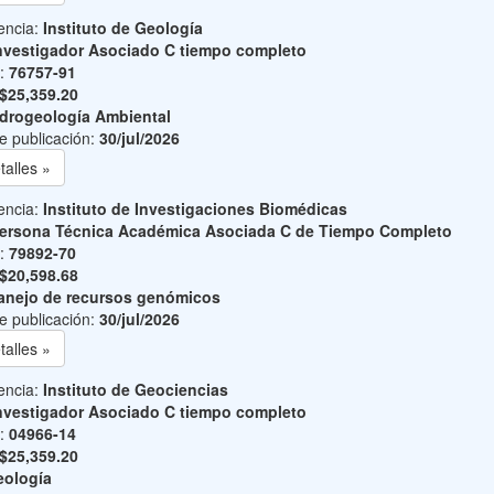
encia:
Instituto de Geología
nvestigador Asociado C tiempo completo
o:
76757-91
$25,359.20
drogeología Ambiental
e publicación:
30/jul/2026
talles »
encia:
Instituto de Investigaciones Biomédicas
ersona Técnica Académica Asociada C de Tiempo Completo
o:
79892-70
$20,598.68
nejo de recursos genómicos
e publicación:
30/jul/2026
talles »
encia:
Instituto de Geociencias
nvestigador Asociado C tiempo completo
o:
04966-14
$25,359.20
ología