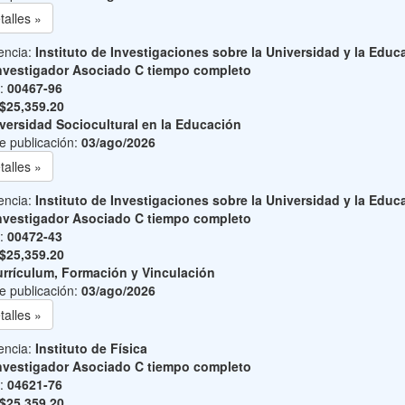
talles »
encia:
Instituto de Investigaciones sobre la Universidad y la Educ
nvestigador Asociado C tiempo completo
o:
00467-96
$25,359.20
versidad Sociocultural en la Educación
e publicación:
03/ago/2026
talles »
encia:
Instituto de Investigaciones sobre la Universidad y la Educ
nvestigador Asociado C tiempo completo
o:
00472-43
$25,359.20
rrículum, Formación y Vinculación
e publicación:
03/ago/2026
talles »
encia:
Instituto de Física
nvestigador Asociado C tiempo completo
o:
04621-76
$25,359.20