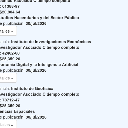
écnico Asociado C tiempo completo
o:
01388-97
$20,804.64
tudios Hacendarios y del Sector Público
e publicación:
30/jul/2026
talles »
encia:
Instituto de Investigaciones Económicas
nvestigador Asociado C tiempo completo
o:
42462-60
$25,359.20
onomía Digital y la Inteligencia Artificial
e publicación:
30/jul/2026
talles »
encia:
Instituto de Geofísica
nvestigador Asociado C tiempo completo
o:
78712-47
$25,359.20
encias Espaciales
e publicación:
30/jul/2026
talles »