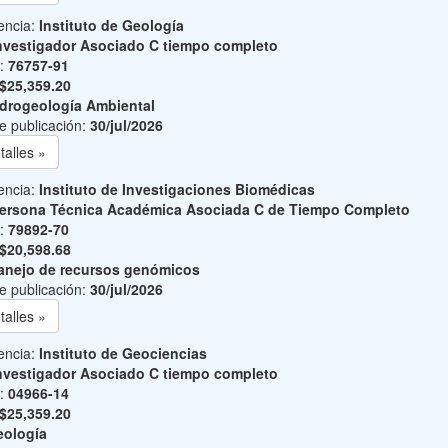
encia:
Instituto de Geología
nvestigador Asociado C tiempo completo
o:
76757-91
$25,359.20
drogeología Ambiental
e publicación:
30/jul/2026
talles »
encia:
Instituto de Investigaciones Biomédicas
ersona Técnica Académica Asociada C de Tiempo Completo
o:
79892-70
$20,598.68
nejo de recursos genómicos
e publicación:
30/jul/2026
talles »
encia:
Instituto de Geociencias
nvestigador Asociado C tiempo completo
o:
04966-14
$25,359.20
ología