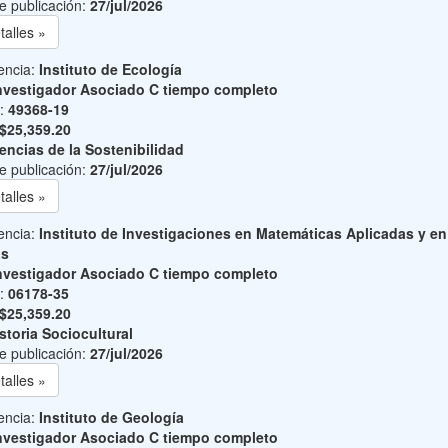
e publicación:
27/jul/2026
talles »
encia:
Instituto de Ecología
nvestigador Asociado C tiempo completo
o:
49368-19
$25,359.20
encias de la Sostenibilidad
e publicación:
27/jul/2026
talles »
encia:
Instituto de Investigaciones en Matemáticas Aplicadas y en
as
nvestigador Asociado C tiempo completo
o:
06178-35
$25,359.20
storia Sociocultural
e publicación:
27/jul/2026
talles »
encia:
Instituto de Geología
nvestigador Asociado C tiempo completo