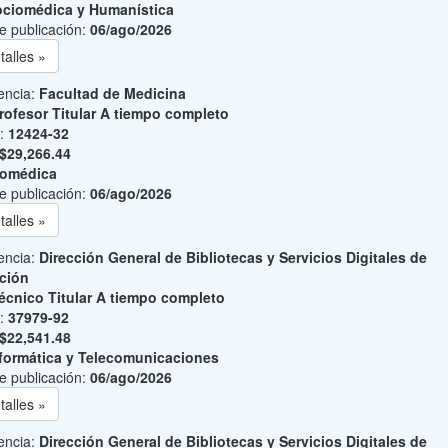
ciomédica y Humanística
e publicación:
06/ago/2026
talles »
encia:
Facultad de Medicina
rofesor Titular A tiempo completo
o:
12424-32
$29,266.44
iomédica
e publicación:
06/ago/2026
talles »
encia:
Dirección General de Bibliotecas y Servicios Digitales de
ción
écnico Titular A tiempo completo
o:
37979-92
$22,541.48
formática y Telecomunicaciones
e publicación:
06/ago/2026
talles »
encia:
Dirección General de Bibliotecas y Servicios Digitales de