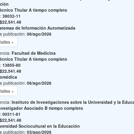
ción
écnico Titular A tiempo completo
o:
38032-11
$22,541.48
stemas de Información Automatizada
e publicación:
06/ago/2026
talles »
encia:
Facultad de Medicina
écnico Titular A tiempo completo
o:
13855-80
$22,541.48
iomédica
e publicación:
06/ago/2026
talles »
encia:
Instituto de Investigaciones sobre la Universidad y la Educ
nvestigador Asociado B tiempo completo
o:
00311-81
$22,541.48
versidad Sociocultural en la Educación
e publicación:
03/ago/2026