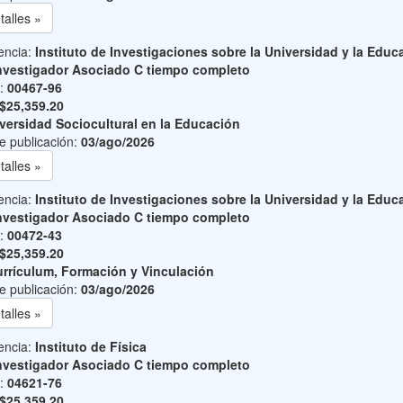
talles »
encia:
Instituto de Investigaciones sobre la Universidad y la Educ
nvestigador Asociado C tiempo completo
o:
00467-96
$25,359.20
versidad Sociocultural en la Educación
e publicación:
03/ago/2026
talles »
encia:
Instituto de Investigaciones sobre la Universidad y la Educ
nvestigador Asociado C tiempo completo
o:
00472-43
$25,359.20
rrículum, Formación y Vinculación
e publicación:
03/ago/2026
talles »
encia:
Instituto de Física
nvestigador Asociado C tiempo completo
o:
04621-76
$25,359.20