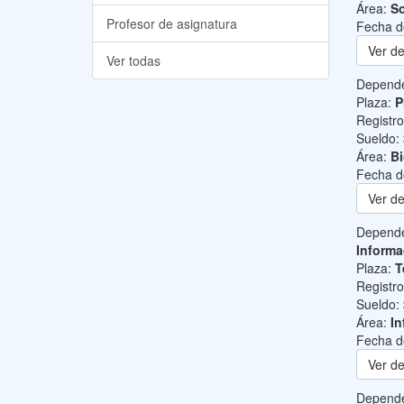
Área:
So
Profesor de asignatura
Fecha d
Ver de
Ver todas
Depend
Plaza:
P
Registr
Sueldo:
Área:
B
Fecha d
Ver de
Depend
Informa
Plaza:
T
Registr
Sueldo:
Área:
In
Fecha d
Ver de
Depend