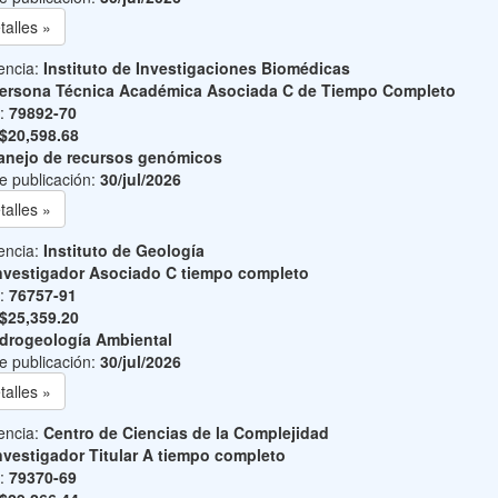
talles »
encia:
Instituto de Investigaciones Biomédicas
ersona Técnica Académica Asociada C de Tiempo Completo
o:
79892-70
$20,598.68
nejo de recursos genómicos
e publicación:
30/jul/2026
talles »
encia:
Instituto de Geología
nvestigador Asociado C tiempo completo
o:
76757-91
$25,359.20
drogeología Ambiental
e publicación:
30/jul/2026
talles »
encia:
Centro de Ciencias de la Complejidad
nvestigador Titular A tiempo completo
o:
79370-69