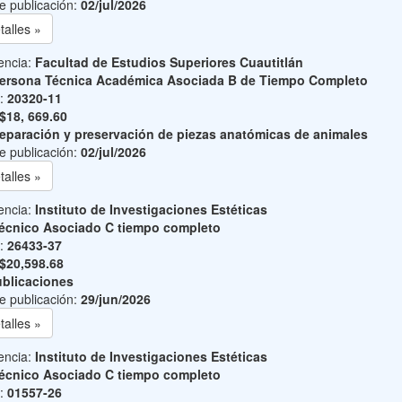
e publicación:
02/jul/2026
talles »
encia:
Facultad de Estudios Superiores Cuautitlán
ersona Técnica Académica Asociada B de Tiempo Completo
o:
20320-11
$18, 669.60
eparación y preservación de piezas anatómicas de animales
e publicación:
02/jul/2026
talles »
encia:
Instituto de Investigaciones Estéticas
écnico Asociado C tiempo completo
o:
26433-37
$20,598.68
blicaciones
e publicación:
29/jun/2026
talles »
encia:
Instituto de Investigaciones Estéticas
écnico Asociado C tiempo completo
o:
01557-26