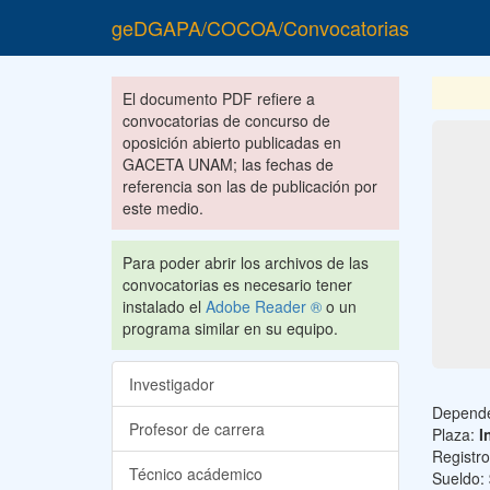
geDGAPA/COCOA/Convocatorias
El documento PDF refiere a
convocatorias de concurso de
oposición abierto publicadas en
GACETA UNAM; las fechas de
referencia son las de publicación por
este medio.
Para poder abrir los archivos de las
convocatorias es necesario tener
instalado el
Adobe Reader ®
o un
programa similar en su equipo.
Investigador
Depend
Profesor de carrera
Plaza:
I
Registr
Técnico acádemico
Sueldo: