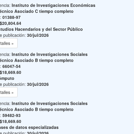
encia:
Instituto de Investigaciones Económicas
écnico Asociado C tiempo completo
o:
01388-97
$20,804.64
tudios Hacendarios y del Sector Público
e publicación:
30/jul/2026
talles »
encia:
Instituto de Investigaciones Sociales
écnico Asociado B tiempo completo
o:
66047-54
$18,669.60
ómputo
e publicación:
30/jul/2026
talles »
encia:
Instituto de Investigaciones Sociales
écnico Asociado B tiempo completo
o:
59482-93
$18,669.60
ses de datos especializadas
e publicación:
30/jul/2026