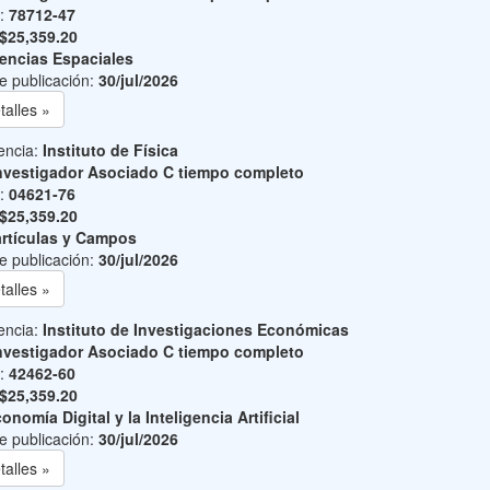
o:
78712-47
$25,359.20
encias Espaciales
e publicación:
30/jul/2026
talles »
encia:
Instituto de Física
nvestigador Asociado C tiempo completo
o:
04621-76
$25,359.20
rtículas y Campos
e publicación:
30/jul/2026
talles »
encia:
Instituto de Investigaciones Económicas
nvestigador Asociado C tiempo completo
o:
42462-60
$25,359.20
onomía Digital y la Inteligencia Artificial
e publicación:
30/jul/2026
talles »