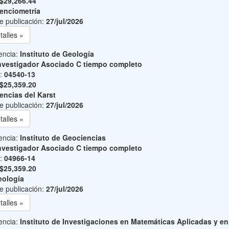
$29,266.44
enciometría
e publicación:
27/jul/2026
talles »
encia:
Instituto de Geología
nvestigador Asociado C tiempo completo
o:
04540-13
$25,359.20
encias del Karst
e publicación:
27/jul/2026
talles »
encia:
Instituto de Geociencias
nvestigador Asociado C tiempo completo
o:
04966-14
$25,359.20
ología
e publicación:
27/jul/2026
talles »
encia:
Instituto de Investigaciones en Matemáticas Aplicadas y en