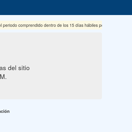
iodo comprendido dentro de los 15 días hábiles posteriores a su publ
s del sitio
M.
ación