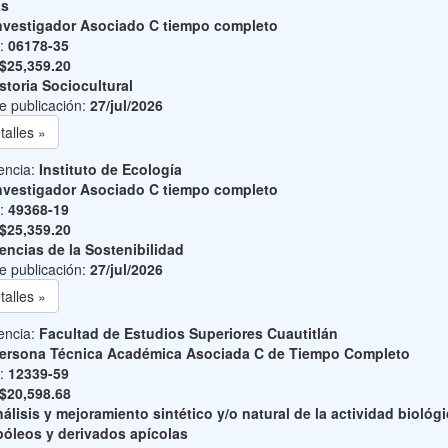
as
nvestigador Asociado C tiempo completo
o:
06178-35
$25,359.20
storia Sociocultural
e publicación:
27/jul/2026
talles »
encia:
Instituto de Ecología
nvestigador Asociado C tiempo completo
o:
49368-19
$25,359.20
encias de la Sostenibilidad
e publicación:
27/jul/2026
talles »
encia:
Facultad de Estudios Superiores Cuautitlán
ersona Técnica Académica Asociada C de Tiempo Completo
o:
12339-59
$20,598.68
álisis y mejoramiento sintético y/o natural de la actividad biológ
póleos y derivados apícolas