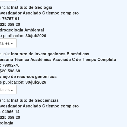
encia:
Instituto de Geología
nvestigador Asociado C tiempo completo
o:
76757-91
$25,359.20
drogeología Ambiental
e publicación:
30/jul/2026
talles »
encia:
Instituto de Investigaciones Biomédicas
ersona Técnica Académica Asociada C de Tiempo Completo
o:
79892-70
$20,598.68
nejo de recursos genómicos
e publicación:
30/jul/2026
talles »
encia:
Instituto de Geociencias
nvestigador Asociado C tiempo completo
o:
04966-14
$25,359.20
ología