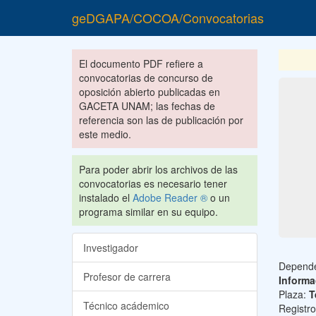
geDGAPA/COCOA/Convocatorias
El documento PDF refiere a
convocatorias de concurso de
oposición abierto publicadas en
GACETA UNAM; las fechas de
referencia son las de publicación por
este medio.
Para poder abrir los archivos de las
convocatorias es necesario tener
instalado el
Adobe Reader ®
o un
programa similar en su equipo.
Investigador
Depend
Profesor de carrera
Informa
Plaza:
T
Técnico acádemico
Registr