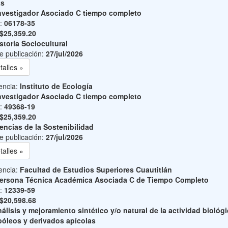
as
nvestigador Asociado C tiempo completo
o:
06178-35
$25,359.20
storia Sociocultural
e publicación:
27/jul/2026
talles »
encia:
Instituto de Ecología
nvestigador Asociado C tiempo completo
o:
49368-19
$25,359.20
encias de la Sostenibilidad
e publicación:
27/jul/2026
talles »
encia:
Facultad de Estudios Superiores Cuautitlán
ersona Técnica Académica Asociada C de Tiempo Completo
o:
12339-59
$20,598.68
álisis y mejoramiento sintético y/o natural de la actividad biológ
póleos y derivados apícolas