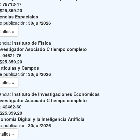
o:
78712-47
$25,359.20
encias Espaciales
e publicación:
30/jul/2026
talles »
encia:
Instituto de Física
nvestigador Asociado C tiempo completo
o:
04621-76
$25,359.20
rtículas y Campos
e publicación:
30/jul/2026
talles »
encia:
Instituto de Investigaciones Económicas
nvestigador Asociado C tiempo completo
o:
42462-60
$25,359.20
onomía Digital y la Inteligencia Artificial
e publicación:
30/jul/2026
talles »