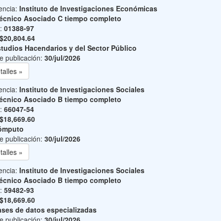
encia:
Instituto de Investigaciones Económicas
écnico Asociado C tiempo completo
o:
01388-97
$20,804.64
tudios Hacendarios y del Sector Público
e publicación:
30/jul/2026
talles »
encia:
Instituto de Investigaciones Sociales
écnico Asociado B tiempo completo
o:
66047-54
$18,669.60
ómputo
e publicación:
30/jul/2026
talles »
encia:
Instituto de Investigaciones Sociales
écnico Asociado B tiempo completo
o:
59482-93
$18,669.60
ses de datos especializadas
e publicación:
30/jul/2026