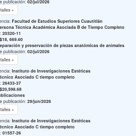
e publicación:
02/jul/2026
talles »
encia:
Facultad de Estudios Superiores Cuautitlán
ersona Técnica Académica Asociada B de Tiempo Completo
o:
20320-11
$18, 669.60
eparación y preservación de piezas anatómicas de animales
e publicación:
02/jul/2026
talles »
encia:
Instituto de Investigaciones Estéticas
écnico Asociado C tiempo completo
o:
26433-37
$20,598.68
blicaciones
e publicación:
29/jun/2026
talles »
encia:
Instituto de Investigaciones Estéticas
écnico Asociado C tiempo completo
o:
01557-26