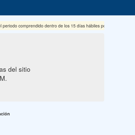
iodo comprendido dentro de los 15 días hábiles posteriores a su publ
s del sitio
M.
ación