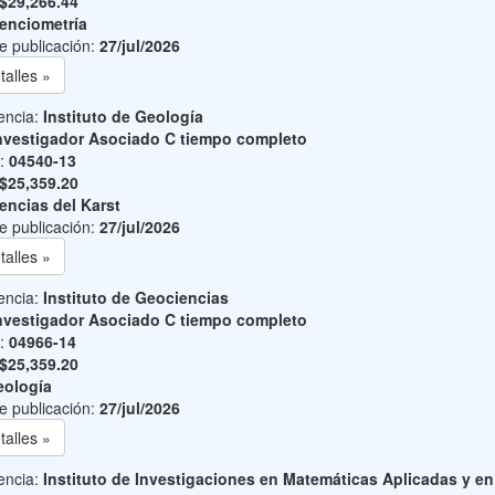
$29,266.44
enciometría
e publicación:
27/jul/2026
talles »
encia:
Instituto de Geología
nvestigador Asociado C tiempo completo
o:
04540-13
$25,359.20
encias del Karst
e publicación:
27/jul/2026
talles »
encia:
Instituto de Geociencias
nvestigador Asociado C tiempo completo
o:
04966-14
$25,359.20
ología
e publicación:
27/jul/2026
talles »
encia:
Instituto de Investigaciones en Matemáticas Aplicadas y en