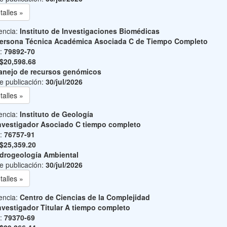
talles »
encia:
Instituto de Investigaciones Biomédicas
ersona Técnica Académica Asociada C de Tiempo Completo
o:
79892-70
$20,598.68
nejo de recursos genómicos
e publicación:
30/jul/2026
talles »
encia:
Instituto de Geología
nvestigador Asociado C tiempo completo
o:
76757-91
$25,359.20
drogeología Ambiental
e publicación:
30/jul/2026
talles »
encia:
Centro de Ciencias de la Complejidad
nvestigador Titular A tiempo completo
o:
79370-69