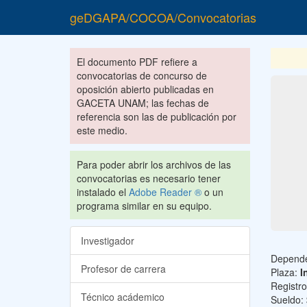
geDGAPA/COCOA/Convocatorias
El documento PDF refiere a
convocatorias de concurso de
oposición abierto publicadas en
GACETA UNAM; las fechas de
referencia son las de publicación por
este medio.
Para poder abrir los archivos de las
convocatorias es necesario tener
instalado el
Adobe Reader ®
o un
programa similar en su equipo.
Investigador
Depend
Profesor de carrera
Plaza:
I
Registr
Técnico acádemico
Sueldo: