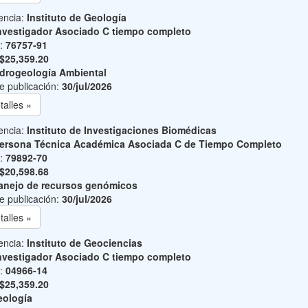
encia:
Instituto de Geología
nvestigador Asociado C tiempo completo
o:
76757-91
$25,359.20
drogeología Ambiental
e publicación:
30/jul/2026
talles »
encia:
Instituto de Investigaciones Biomédicas
ersona Técnica Académica Asociada C de Tiempo Completo
o:
79892-70
$20,598.68
nejo de recursos genómicos
e publicación:
30/jul/2026
talles »
encia:
Instituto de Geociencias
nvestigador Asociado C tiempo completo
o:
04966-14
$25,359.20
ología