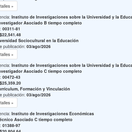
talles »
encia:
Instituto de Investigaciones sobre la Universidad y la Educ
nvestigador Asociado B tiempo completo
o:
00311-81
$22,541.48
versidad Sociocultural en la Educación
e publicación:
03/ago/2026
talles »
encia:
Instituto de Investigaciones sobre la Universidad y la Educ
nvestigador Asociado C tiempo completo
o:
00472-43
$25,359.20
rrículum, Formación y Vinculación
e publicación:
03/ago/2026
talles »
encia:
Instituto de Investigaciones Económicas
écnico Asociado C tiempo completo
o:
01388-97
$20,804.64