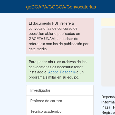
geDGAPA/COCOA/Convocatorias
El documento PDF refiere a
convocatorias de concurso de
oposición abierto publicadas en
GACETA UNAM; las fechas de
referencia son las de publicación por
este medio.
Para poder abrir los archivos de las
convocatorias es necesario tener
instalado el
Adobe Reader ®
o un
programa similar en su equipo.
Investigador
Depend
Profesor de carrera
Informa
Plaza:
T
Técnico acádemico
Registr