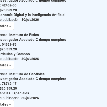
nvestigador Asociado C tiempo completo
o:
42462-60
$25,359.20
onomía Digital y la Inteligencia Artificial
e publicación:
30/jul/2026
talles »
encia:
Instituto de Física
nvestigador Asociado C tiempo completo
o:
04621-76
$25,359.20
rtículas y Campos
e publicación:
30/jul/2026
talles »
encia:
Instituto de Geofísica
nvestigador Asociado C tiempo completo
o:
78712-47
$25,359.20
encias Espaciales
e publicación:
30/jul/2026
talles »