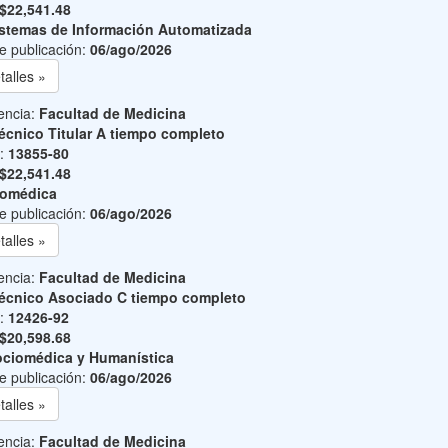
$22,541.48
stemas de Información Automatizada
e publicación:
06/ago/2026
talles »
encia:
Facultad de Medicina
écnico Titular A tiempo completo
o:
13855-80
$22,541.48
iomédica
e publicación:
06/ago/2026
talles »
encia:
Facultad de Medicina
écnico Asociado C tiempo completo
o:
12426-92
$20,598.68
ciomédica y Humanística
e publicación:
06/ago/2026
talles »
encia:
Facultad de Medicina