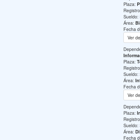
Plaza:
P
Registr
Sueldo:
Área:
B
Fecha d
Ver de
Depend
Informa
Plaza:
T
Registr
Sueldo:
Área:
In
Fecha d
Ver de
Depend
Plaza:
I
Registr
Sueldo:
Área:
Di
Fecha d