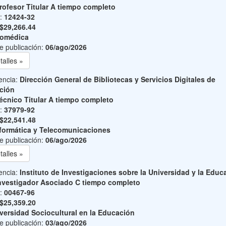
rofesor Titular A tiempo completo
o:
12424-32
$29,266.44
iomédica
e publicación:
06/ago/2026
talles »
encia:
Dirección General de Bibliotecas y Servicios Digitales de
ción
écnico Titular A tiempo completo
o:
37979-92
$22,541.48
formática y Telecomunicaciones
e publicación:
06/ago/2026
talles »
encia:
Instituto de Investigaciones sobre la Universidad y la Educ
nvestigador Asociado C tiempo completo
o:
00467-96
$25,359.20
versidad Sociocultural en la Educación
e publicación:
03/ago/2026