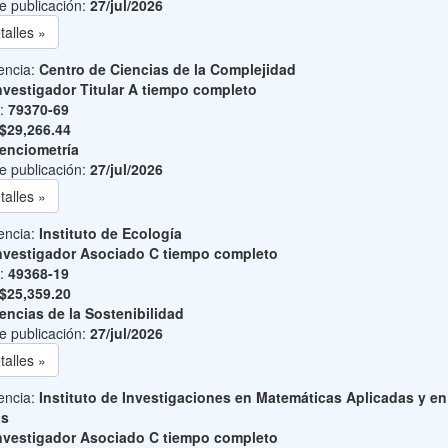
e publicación:
27/jul/2026
talles »
encia:
Centro de Ciencias de la Complejidad
nvestigador Titular A tiempo completo
o:
79370-69
$29,266.44
enciometría
e publicación:
27/jul/2026
talles »
encia:
Instituto de Ecología
nvestigador Asociado C tiempo completo
o:
49368-19
$25,359.20
encias de la Sostenibilidad
e publicación:
27/jul/2026
talles »
encia:
Instituto de Investigaciones en Matemáticas Aplicadas y en
as
nvestigador Asociado C tiempo completo