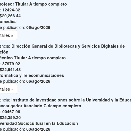
rofesor Titular A tiempo completo
o:
12424-32
$29,266.44
iomédica
e publicación:
06/ago/2026
talles »
encia:
Dirección General de Bibliotecas y Servicios Digitales de
ción
écnico Titular A tiempo completo
o:
37979-92
$22,541.48
formática y Telecomunicaciones
e publicación:
06/ago/2026
talles »
encia:
Instituto de Investigaciones sobre la Universidad y la Educ
nvestigador Asociado C tiempo completo
o:
00467-96
$25,359.20
versidad Sociocultural en la Educación
e publicación:
03/ago/2026