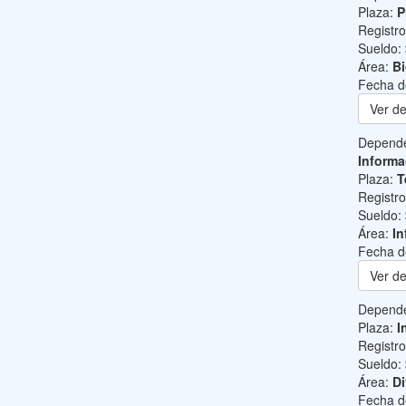
Plaza:
P
Registr
Sueldo:
Área:
B
Fecha d
Ver de
Depend
Informa
Plaza:
T
Registr
Sueldo:
Área:
In
Fecha d
Ver de
Depend
Plaza:
I
Registr
Sueldo:
Área:
Di
Fecha d