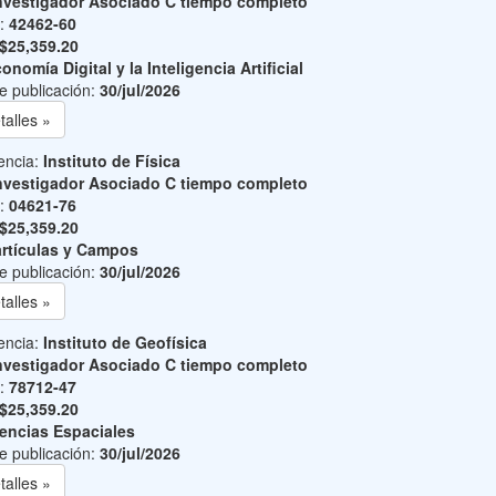
nvestigador Asociado C tiempo completo
o:
42462-60
$25,359.20
onomía Digital y la Inteligencia Artificial
e publicación:
30/jul/2026
talles »
encia:
Instituto de Física
nvestigador Asociado C tiempo completo
o:
04621-76
$25,359.20
rtículas y Campos
e publicación:
30/jul/2026
talles »
encia:
Instituto de Geofísica
nvestigador Asociado C tiempo completo
o:
78712-47
$25,359.20
encias Espaciales
e publicación:
30/jul/2026
talles »