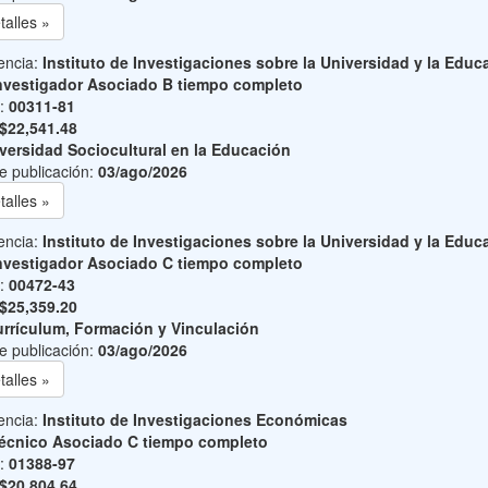
talles »
encia:
Instituto de Investigaciones sobre la Universidad y la Educ
nvestigador Asociado B tiempo completo
o:
00311-81
$22,541.48
versidad Sociocultural en la Educación
e publicación:
03/ago/2026
talles »
encia:
Instituto de Investigaciones sobre la Universidad y la Educ
nvestigador Asociado C tiempo completo
o:
00472-43
$25,359.20
rrículum, Formación y Vinculación
e publicación:
03/ago/2026
talles »
encia:
Instituto de Investigaciones Económicas
écnico Asociado C tiempo completo
o:
01388-97
$20,804.64