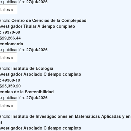
e publicación:
27/jul/2026
talles »
encia:
Centro de Ciencias de la Complejidad
nvestigador Titular A tiempo completo
o:
79370-69
$29,266.44
enciometría
e publicación:
27/jul/2026
talles »
encia:
Instituto de Ecología
nvestigador Asociado C tiempo completo
o:
49368-19
$25,359.20
encias de la Sostenibilidad
e publicación:
27/jul/2026
talles »
encia:
Instituto de Investigaciones en Matemáticas Aplicadas y en
as
nvestigador Asociado C tiempo completo