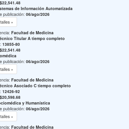
$22,541.48
stemas de Información Automatizada
e publicación:
06/ago/2026
talles »
encia:
Facultad de Medicina
écnico Titular A tiempo completo
o:
13855-80
$22,541.48
iomédica
e publicación:
06/ago/2026
talles »
encia:
Facultad de Medicina
écnico Asociado C tiempo completo
o:
12426-92
$20,598.68
ciomédica y Humanística
e publicación:
06/ago/2026
talles »
encia:
Facultad de Medicina