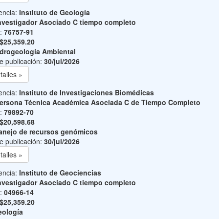
encia:
Instituto de Geología
nvestigador Asociado C tiempo completo
o:
76757-91
$25,359.20
drogeología Ambiental
e publicación:
30/jul/2026
talles »
encia:
Instituto de Investigaciones Biomédicas
ersona Técnica Académica Asociada C de Tiempo Completo
o:
79892-70
$20,598.68
nejo de recursos genómicos
e publicación:
30/jul/2026
talles »
encia:
Instituto de Geociencias
nvestigador Asociado C tiempo completo
o:
04966-14
$25,359.20
ología