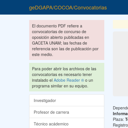
geDGAPA/COCOA/Convocatorias
El documento PDF refiere a
convocatorias de concurso de
oposición abierto publicadas en
GACETA UNAM; las fechas de
referencia son las de publicación por
este medio.
Para poder abrir los archivos de las
convocatorias es necesario tener
instalado el
Adobe Reader ®
o un
programa similar en su equipo.
Investigador
Depend
Profesor de carrera
Informa
Plaza:
T
Técnico acádemico
Registr