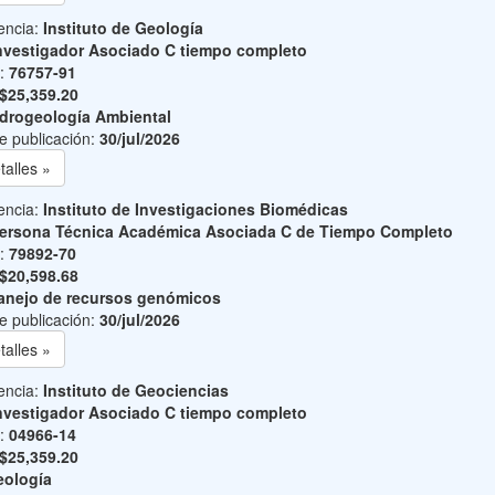
encia:
Instituto de Geología
nvestigador Asociado C tiempo completo
o:
76757-91
$25,359.20
drogeología Ambiental
e publicación:
30/jul/2026
talles »
encia:
Instituto de Investigaciones Biomédicas
ersona Técnica Académica Asociada C de Tiempo Completo
o:
79892-70
$20,598.68
nejo de recursos genómicos
e publicación:
30/jul/2026
talles »
encia:
Instituto de Geociencias
nvestigador Asociado C tiempo completo
o:
04966-14
$25,359.20
ología