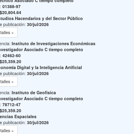
écnico Asociado C tiempo completo
o:
01388-97
$20,804.64
tudios Hacendarios y del Sector Público
e publicación:
30/jul/2026
talles »
encia:
Instituto de Investigaciones Económicas
nvestigador Asociado C tiempo completo
o:
42462-60
$25,359.20
onomía Digital y la Inteligencia Artificial
e publicación:
30/jul/2026
talles »
encia:
Instituto de Geofísica
nvestigador Asociado C tiempo completo
o:
78712-47
$25,359.20
encias Espaciales
e publicación:
30/jul/2026
talles »