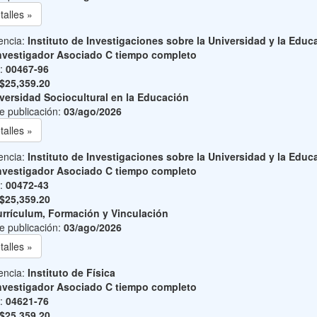
talles »
encia:
Instituto de Investigaciones sobre la Universidad y la Educ
nvestigador Asociado C tiempo completo
o:
00467-96
$25,359.20
versidad Sociocultural en la Educación
e publicación:
03/ago/2026
talles »
encia:
Instituto de Investigaciones sobre la Universidad y la Educ
nvestigador Asociado C tiempo completo
o:
00472-43
$25,359.20
rrículum, Formación y Vinculación
e publicación:
03/ago/2026
talles »
encia:
Instituto de Física
nvestigador Asociado C tiempo completo
o:
04621-76
$25,359.20