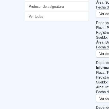
Área:
So
Profesor de asignatura
Fecha d
Ver de
Ver todas
Depend
Plaza:
P
Registr
Sueldo:
Área:
B
Fecha d
Ver de
Depend
Informa
Plaza:
T
Registr
Sueldo:
Área:
In
Fecha d
Ver de
Depend