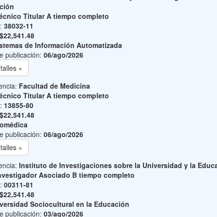
ción
écnico Titular A tiempo completo
o:
38032-11
$22,541.48
stemas de Información Automatizada
e publicación:
06/ago/2026
talles »
encia:
Facultad de Medicina
écnico Titular A tiempo completo
o:
13855-80
$22,541.48
iomédica
e publicación:
06/ago/2026
talles »
encia:
Instituto de Investigaciones sobre la Universidad y la Educ
nvestigador Asociado B tiempo completo
o:
00311-81
$22,541.48
versidad Sociocultural en la Educación
e publicación:
03/ago/2026