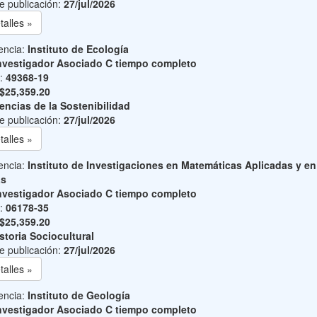
e publicación:
27/jul/2026
talles »
encia:
Instituto de Ecología
nvestigador Asociado C tiempo completo
o:
49368-19
$25,359.20
encias de la Sostenibilidad
e publicación:
27/jul/2026
talles »
encia:
Instituto de Investigaciones en Matemáticas Aplicadas y en
as
nvestigador Asociado C tiempo completo
o:
06178-35
$25,359.20
storia Sociocultural
e publicación:
27/jul/2026
talles »
encia:
Instituto de Geología
nvestigador Asociado C tiempo completo