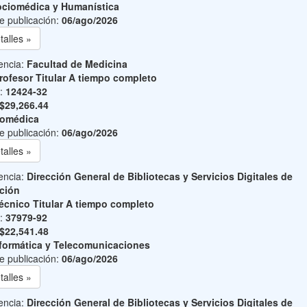
ciomédica y Humanística
e publicación:
06/ago/2026
talles »
encia:
Facultad de Medicina
rofesor Titular A tiempo completo
o:
12424-32
$29,266.44
iomédica
e publicación:
06/ago/2026
talles »
encia:
Dirección General de Bibliotecas y Servicios Digitales de
ción
écnico Titular A tiempo completo
o:
37979-92
$22,541.48
formática y Telecomunicaciones
e publicación:
06/ago/2026
talles »
encia:
Dirección General de Bibliotecas y Servicios Digitales de