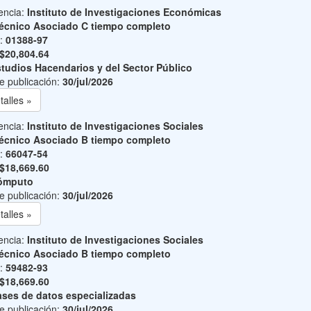
encia:
Instituto de Investigaciones Económicas
écnico Asociado C tiempo completo
o:
01388-97
$20,804.64
tudios Hacendarios y del Sector Público
e publicación:
30/jul/2026
talles »
encia:
Instituto de Investigaciones Sociales
écnico Asociado B tiempo completo
o:
66047-54
$18,669.60
ómputo
e publicación:
30/jul/2026
talles »
encia:
Instituto de Investigaciones Sociales
écnico Asociado B tiempo completo
o:
59482-93
$18,669.60
ses de datos especializadas
e publicación:
30/jul/2026