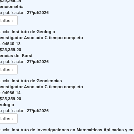
$29,266.44
enciometría
e publicación:
27/jul/2026
talles »
encia:
Instituto de Geología
nvestigador Asociado C tiempo completo
o:
04540-13
$25,359.20
encias del Karst
e publicación:
27/jul/2026
talles »
encia:
Instituto de Geociencias
nvestigador Asociado C tiempo completo
o:
04966-14
$25,359.20
ología
e publicación:
27/jul/2026
talles »
encia:
Instituto de Investigaciones en Matemáticas Aplicadas y en