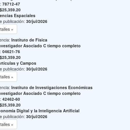
o:
78712-47
$25,359.20
encias Espaciales
e publicación:
30/jul/2026
talles »
encia:
Instituto de Física
nvestigador Asociado C tiempo completo
o:
04621-76
$25,359.20
rtículas y Campos
e publicación:
30/jul/2026
talles »
encia:
Instituto de Investigaciones Económicas
nvestigador Asociado C tiempo completo
o:
42462-60
$25,359.20
onomía Digital y la Inteligencia Artificial
e publicación:
30/jul/2026
talles »