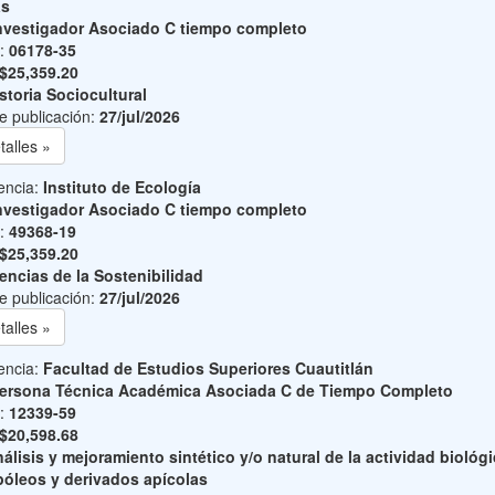
as
nvestigador Asociado C tiempo completo
o:
06178-35
$25,359.20
storia Sociocultural
e publicación:
27/jul/2026
talles »
encia:
Instituto de Ecología
nvestigador Asociado C tiempo completo
o:
49368-19
$25,359.20
encias de la Sostenibilidad
e publicación:
27/jul/2026
talles »
encia:
Facultad de Estudios Superiores Cuautitlán
ersona Técnica Académica Asociada C de Tiempo Completo
o:
12339-59
$20,598.68
álisis y mejoramiento sintético y/o natural de la actividad biológ
póleos y derivados apícolas