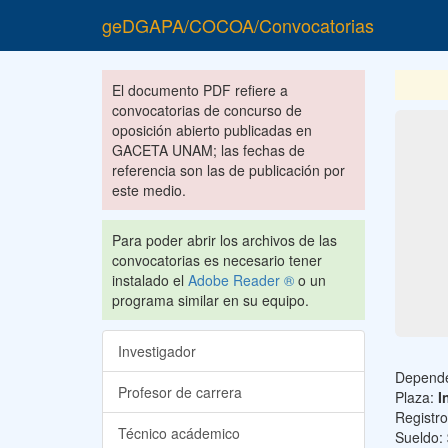
geDGAPA/COCOA/Convocatorias
El documento PDF refiere a
convocatorias de concurso de
oposición abierto publicadas en
GACETA UNAM; las fechas de
referencia son las de publicación por
este medio.
Para poder abrir los archivos de las
convocatorias es necesario tener
instalado el
Adobe Reader ®
o un
programa similar en su equipo.
Investigador
Depend
Profesor de carrera
Plaza:
I
Registr
Técnico acádemico
Sueldo: