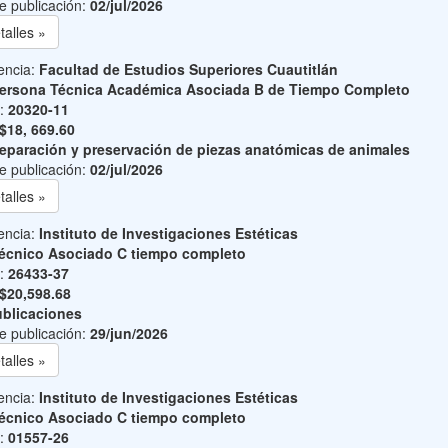
e publicación:
02/jul/2026
talles »
encia:
Facultad de Estudios Superiores Cuautitlán
ersona Técnica Académica Asociada B de Tiempo Completo
o:
20320-11
$18, 669.60
eparación y preservación de piezas anatómicas de animales
e publicación:
02/jul/2026
talles »
encia:
Instituto de Investigaciones Estéticas
écnico Asociado C tiempo completo
o:
26433-37
$20,598.68
blicaciones
e publicación:
29/jun/2026
talles »
encia:
Instituto de Investigaciones Estéticas
écnico Asociado C tiempo completo
o:
01557-26