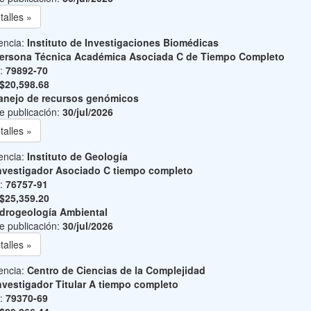
talles »
encia:
Instituto de Investigaciones Biomédicas
ersona Técnica Académica Asociada C de Tiempo Completo
o:
79892-70
$20,598.68
nejo de recursos genómicos
e publicación:
30/jul/2026
talles »
encia:
Instituto de Geología
nvestigador Asociado C tiempo completo
o:
76757-91
$25,359.20
drogeología Ambiental
e publicación:
30/jul/2026
talles »
encia:
Centro de Ciencias de la Complejidad
nvestigador Titular A tiempo completo
o:
79370-69