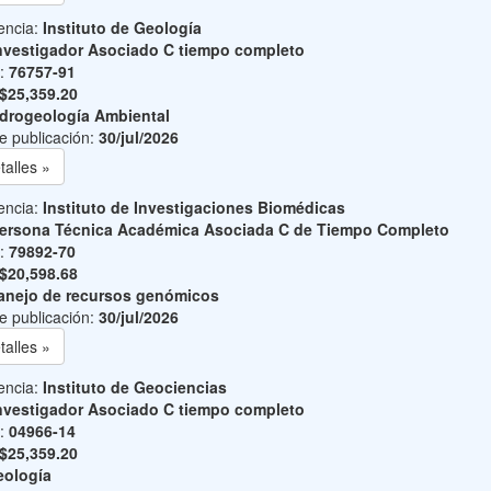
encia:
Instituto de Geología
nvestigador Asociado C tiempo completo
o:
76757-91
$25,359.20
drogeología Ambiental
e publicación:
30/jul/2026
talles »
encia:
Instituto de Investigaciones Biomédicas
ersona Técnica Académica Asociada C de Tiempo Completo
o:
79892-70
$20,598.68
nejo de recursos genómicos
e publicación:
30/jul/2026
talles »
encia:
Instituto de Geociencias
nvestigador Asociado C tiempo completo
o:
04966-14
$25,359.20
ología