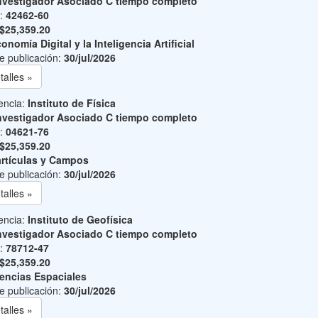
nvestigador Asociado C tiempo completo
o:
42462-60
$25,359.20
onomía Digital y la Inteligencia Artificial
e publicación:
30/jul/2026
talles »
encia:
Instituto de Física
nvestigador Asociado C tiempo completo
o:
04621-76
$25,359.20
rtículas y Campos
e publicación:
30/jul/2026
talles »
encia:
Instituto de Geofísica
nvestigador Asociado C tiempo completo
o:
78712-47
$25,359.20
encias Espaciales
e publicación:
30/jul/2026
talles »