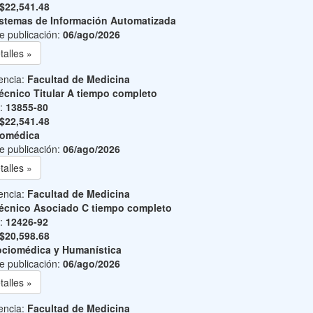
$22,541.48
stemas de Información Automatizada
e publicación:
06/ago/2026
talles »
encia:
Facultad de Medicina
écnico Titular A tiempo completo
o:
13855-80
$22,541.48
iomédica
e publicación:
06/ago/2026
talles »
encia:
Facultad de Medicina
écnico Asociado C tiempo completo
o:
12426-92
$20,598.68
ciomédica y Humanística
e publicación:
06/ago/2026
talles »
encia:
Facultad de Medicina