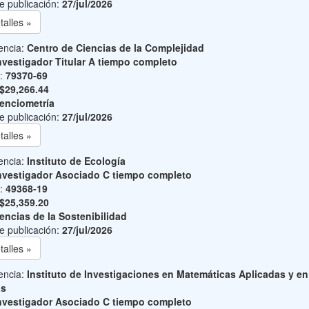
e publicación:
27/jul/2026
talles »
encia:
Centro de Ciencias de la Complejidad
nvestigador Titular A tiempo completo
o:
79370-69
$29,266.44
enciometría
e publicación:
27/jul/2026
talles »
encia:
Instituto de Ecología
nvestigador Asociado C tiempo completo
o:
49368-19
$25,359.20
encias de la Sostenibilidad
e publicación:
27/jul/2026
talles »
encia:
Instituto de Investigaciones en Matemáticas Aplicadas y en
as
nvestigador Asociado C tiempo completo