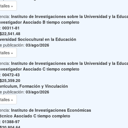
talles »
encia:
Instituto de Investigaciones sobre la Universidad y la Educ
nvestigador Asociado B tiempo completo
o:
00311-81
$22,541.48
versidad Sociocultural en la Educación
e publicación:
03/ago/2026
talles »
encia:
Instituto de Investigaciones sobre la Universidad y la Educ
nvestigador Asociado C tiempo completo
o:
00472-43
$25,359.20
rrículum, Formación y Vinculación
e publicación:
03/ago/2026
talles »
encia:
Instituto de Investigaciones Económicas
écnico Asociado C tiempo completo
o:
01388-97
$20,804.64