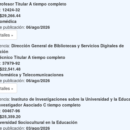
rofesor Titular A tiempo completo
o:
12424-32
$29,266.44
iomédica
e publicación:
06/ago/2026
talles »
encia:
Dirección General de Bibliotecas y Servicios Digitales de
ción
écnico Titular A tiempo completo
o:
37979-92
$22,541.48
formática y Telecomunicaciones
e publicación:
06/ago/2026
talles »
encia:
Instituto de Investigaciones sobre la Universidad y la Educ
nvestigador Asociado C tiempo completo
o:
00467-96
$25,359.20
versidad Sociocultural en la Educación
e publicación:
03/ago/2026