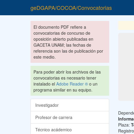
geDGAPA/COCOA/Convocatorias
El documento PDF refiere a
convocatorias de concurso de
oposición abierto publicadas en
GACETA UNAM; las fechas de
referencia son las de publicación por
este medio.
Para poder abrir los archivos de las
convocatorias es necesario tener
instalado el
Adobe Reader ®
o un
programa similar en su equipo.
Investigador
Depend
Profesor de carrera
Informa
Plaza:
T
Técnico acádemico
Registr