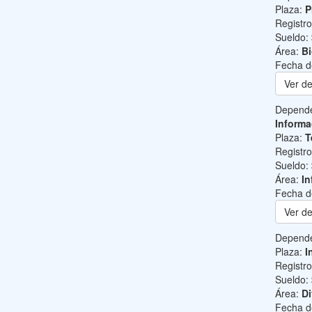
Plaza:
P
Registr
Sueldo:
Área:
B
Fecha d
Ver de
Depend
Informa
Plaza:
T
Registr
Sueldo:
Área:
In
Fecha d
Ver de
Depend
Plaza:
I
Registr
Sueldo:
Área:
Di
Fecha d