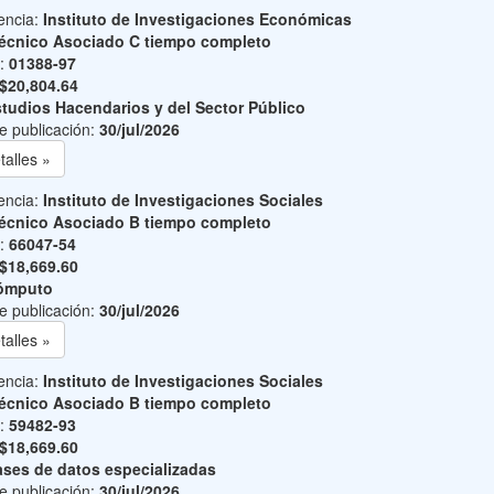
encia:
Instituto de Investigaciones Económicas
écnico Asociado C tiempo completo
o:
01388-97
$20,804.64
tudios Hacendarios y del Sector Público
e publicación:
30/jul/2026
talles »
encia:
Instituto de Investigaciones Sociales
écnico Asociado B tiempo completo
o:
66047-54
$18,669.60
ómputo
e publicación:
30/jul/2026
talles »
encia:
Instituto de Investigaciones Sociales
écnico Asociado B tiempo completo
o:
59482-93
$18,669.60
ses de datos especializadas
e publicación:
30/jul/2026