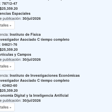
o:
78712-47
$25,359.20
encias Espaciales
e publicación:
30/jul/2026
talles »
encia:
Instituto de Física
nvestigador Asociado C tiempo completo
o:
04621-76
$25,359.20
rtículas y Campos
e publicación:
30/jul/2026
talles »
encia:
Instituto de Investigaciones Económicas
nvestigador Asociado C tiempo completo
o:
42462-60
$25,359.20
onomía Digital y la Inteligencia Artificial
e publicación:
30/jul/2026
talles »