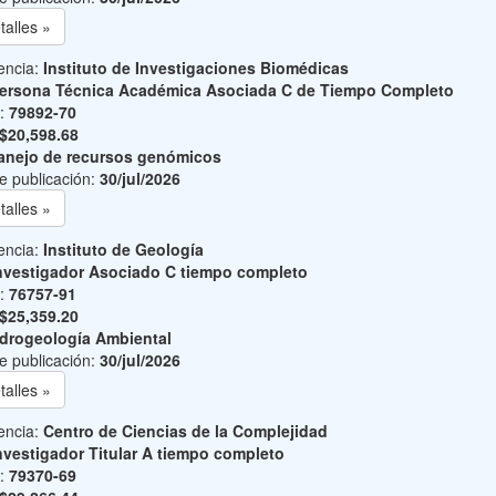
talles »
encia:
Instituto de Investigaciones Biomédicas
ersona Técnica Académica Asociada C de Tiempo Completo
o:
79892-70
$20,598.68
nejo de recursos genómicos
e publicación:
30/jul/2026
talles »
encia:
Instituto de Geología
nvestigador Asociado C tiempo completo
o:
76757-91
$25,359.20
drogeología Ambiental
e publicación:
30/jul/2026
talles »
encia:
Centro de Ciencias de la Complejidad
nvestigador Titular A tiempo completo
o:
79370-69