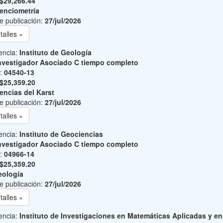
$29,266.44
enciometría
e publicación:
27/jul/2026
talles »
encia:
Instituto de Geología
nvestigador Asociado C tiempo completo
o:
04540-13
$25,359.20
encias del Karst
e publicación:
27/jul/2026
talles »
encia:
Instituto de Geociencias
nvestigador Asociado C tiempo completo
o:
04966-14
$25,359.20
ología
e publicación:
27/jul/2026
talles »
encia:
Instituto de Investigaciones en Matemáticas Aplicadas y en