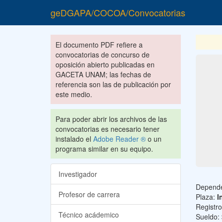
geDGAPA/COCOA/Convocatorias
El documento PDF refiere a
convocatorias de concurso de
oposición abierto publicadas en
GACETA UNAM; las fechas de
referencia son las de publicación por
este medio.
Para poder abrir los archivos de las
convocatorias es necesario tener
instalado el
Adobe Reader ®
o un
programa similar en su equipo.
Investigador
Depend
Profesor de carrera
Plaza:
I
Registr
Técnico acádemico
Sueldo: