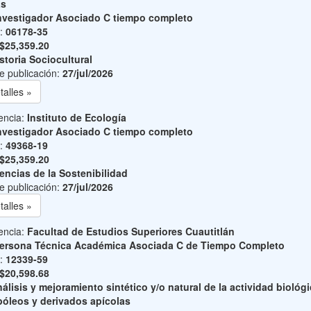
as
nvestigador Asociado C tiempo completo
o:
06178-35
$25,359.20
storia Sociocultural
e publicación:
27/jul/2026
talles »
encia:
Instituto de Ecología
nvestigador Asociado C tiempo completo
o:
49368-19
$25,359.20
encias de la Sostenibilidad
e publicación:
27/jul/2026
talles »
encia:
Facultad de Estudios Superiores Cuautitlán
ersona Técnica Académica Asociada C de Tiempo Completo
o:
12339-59
$20,598.68
álisis y mejoramiento sintético y/o natural de la actividad biológ
póleos y derivados apícolas