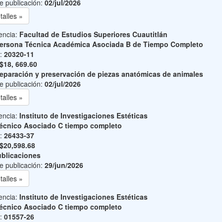
e publicación:
02/jul/2026
talles »
encia:
Facultad de Estudios Superiores Cuautitlán
ersona Técnica Académica Asociada B de Tiempo Completo
o:
20320-11
$18, 669.60
eparación y preservación de piezas anatómicas de animales
e publicación:
02/jul/2026
talles »
encia:
Instituto de Investigaciones Estéticas
écnico Asociado C tiempo completo
o:
26433-37
$20,598.68
blicaciones
e publicación:
29/jun/2026
talles »
encia:
Instituto de Investigaciones Estéticas
écnico Asociado C tiempo completo
o:
01557-26