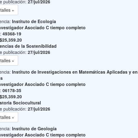
e publicación:
27/jul/2026
talles »
encia:
Instituto de Ecología
nvestigador Asociado C tiempo completo
o:
49368-19
$25,359.20
encias de la Sostenibilidad
e publicación:
27/jul/2026
talles »
encia:
Instituto de Investigaciones en Matemáticas Aplicadas y en
as
nvestigador Asociado C tiempo completo
o:
06178-35
$25,359.20
storia Sociocultural
e publicación:
27/jul/2026
talles »
encia:
Instituto de Geología
nvestigador Asociado C tiempo completo