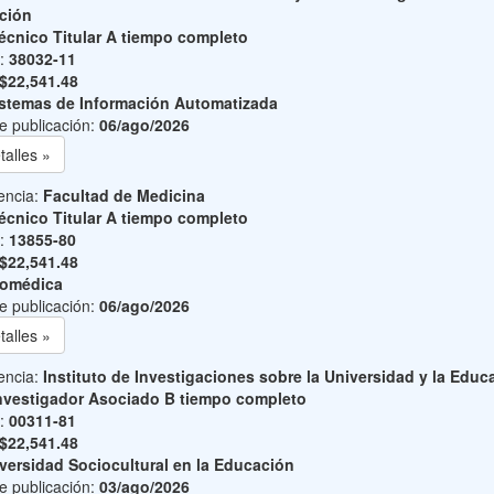
ción
écnico Titular A tiempo completo
o:
38032-11
$22,541.48
stemas de Información Automatizada
e publicación:
06/ago/2026
talles »
encia:
Facultad de Medicina
écnico Titular A tiempo completo
o:
13855-80
$22,541.48
iomédica
e publicación:
06/ago/2026
talles »
encia:
Instituto de Investigaciones sobre la Universidad y la Educ
nvestigador Asociado B tiempo completo
o:
00311-81
$22,541.48
versidad Sociocultural en la Educación
e publicación:
03/ago/2026