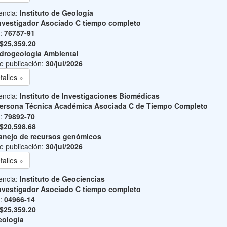
encia:
Instituto de Geología
nvestigador Asociado C tiempo completo
o:
76757-91
$25,359.20
drogeología Ambiental
e publicación:
30/jul/2026
talles »
encia:
Instituto de Investigaciones Biomédicas
ersona Técnica Académica Asociada C de Tiempo Completo
o:
79892-70
$20,598.68
nejo de recursos genómicos
e publicación:
30/jul/2026
talles »
encia:
Instituto de Geociencias
nvestigador Asociado C tiempo completo
o:
04966-14
$25,359.20
ología