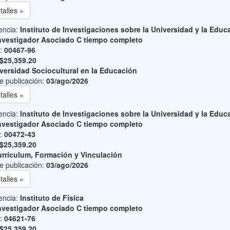
talles »
encia:
Instituto de Investigaciones sobre la Universidad y la Educ
nvestigador Asociado C tiempo completo
o:
00467-96
$25,359.20
versidad Sociocultural en la Educación
e publicación:
03/ago/2026
talles »
encia:
Instituto de Investigaciones sobre la Universidad y la Educ
nvestigador Asociado C tiempo completo
o:
00472-43
$25,359.20
rrículum, Formación y Vinculación
e publicación:
03/ago/2026
talles »
encia:
Instituto de Física
nvestigador Asociado C tiempo completo
o:
04621-76
$25,359.20