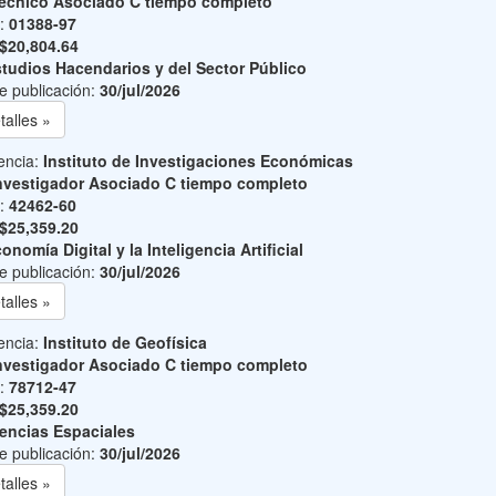
écnico Asociado C tiempo completo
o:
01388-97
$20,804.64
tudios Hacendarios y del Sector Público
e publicación:
30/jul/2026
talles »
encia:
Instituto de Investigaciones Económicas
nvestigador Asociado C tiempo completo
o:
42462-60
$25,359.20
onomía Digital y la Inteligencia Artificial
e publicación:
30/jul/2026
talles »
encia:
Instituto de Geofísica
nvestigador Asociado C tiempo completo
o:
78712-47
$25,359.20
encias Espaciales
e publicación:
30/jul/2026
talles »