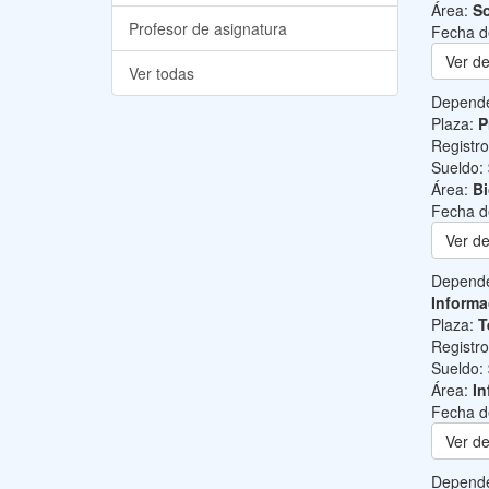
Área:
So
Profesor de asignatura
Fecha d
Ver de
Ver todas
Depend
Plaza:
P
Registr
Sueldo:
Área:
B
Fecha d
Ver de
Depend
Informa
Plaza:
T
Registr
Sueldo:
Área:
In
Fecha d
Ver de
Depend