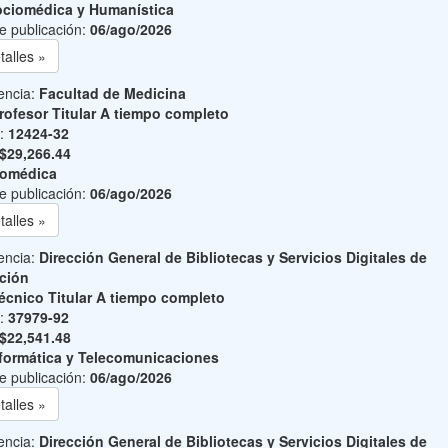
ciomédica y Humanística
e publicación:
06/ago/2026
talles »
encia:
Facultad de Medicina
rofesor Titular A tiempo completo
o:
12424-32
$29,266.44
iomédica
e publicación:
06/ago/2026
talles »
encia:
Dirección General de Bibliotecas y Servicios Digitales de
ción
écnico Titular A tiempo completo
o:
37979-92
$22,541.48
formática y Telecomunicaciones
e publicación:
06/ago/2026
talles »
encia:
Dirección General de Bibliotecas y Servicios Digitales de