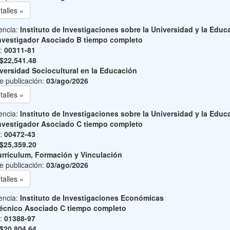
talles »
encia:
Instituto de Investigaciones sobre la Universidad y la Educ
nvestigador Asociado B tiempo completo
o:
00311-81
$22,541.48
versidad Sociocultural en la Educación
e publicación:
03/ago/2026
talles »
encia:
Instituto de Investigaciones sobre la Universidad y la Educ
nvestigador Asociado C tiempo completo
o:
00472-43
$25,359.20
rrículum, Formación y Vinculación
e publicación:
03/ago/2026
talles »
encia:
Instituto de Investigaciones Económicas
écnico Asociado C tiempo completo
o:
01388-97
$20,804.64