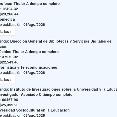
rofesor Titular A tiempo completo
o:
12424-32
$29,266.44
iomédica
e publicación:
06/ago/2026
talles »
encia:
Dirección General de Bibliotecas y Servicios Digitales de
ción
écnico Titular A tiempo completo
o:
37979-92
$22,541.48
formática y Telecomunicaciones
e publicación:
06/ago/2026
talles »
encia:
Instituto de Investigaciones sobre la Universidad y la Educ
nvestigador Asociado C tiempo completo
o:
00467-96
$25,359.20
versidad Sociocultural en la Educación
e publicación:
03/ago/2026