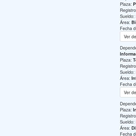
Plaza:
P
Registr
Sueldo:
Área:
B
Fecha d
Ver de
Depend
Informa
Plaza:
T
Registr
Sueldo:
Área:
In
Fecha d
Ver de
Depend
Plaza:
I
Registr
Sueldo:
Área:
Di
Fecha d