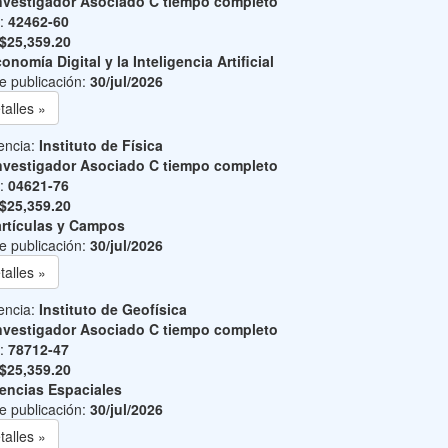
nvestigador Asociado C tiempo completo
o:
42462-60
$25,359.20
onomía Digital y la Inteligencia Artificial
e publicación:
30/jul/2026
talles »
encia:
Instituto de Física
nvestigador Asociado C tiempo completo
o:
04621-76
$25,359.20
rtículas y Campos
e publicación:
30/jul/2026
talles »
encia:
Instituto de Geofísica
nvestigador Asociado C tiempo completo
o:
78712-47
$25,359.20
encias Espaciales
e publicación:
30/jul/2026
talles »