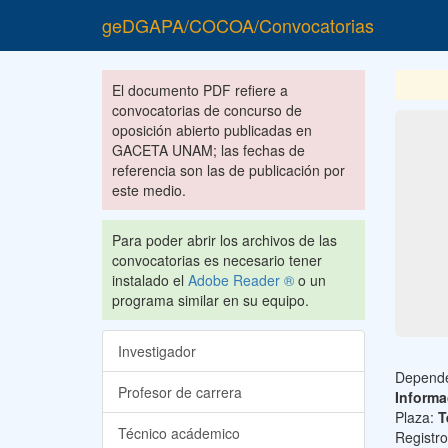
geDGAPA/COCOA/Convocatorias
El documento PDF refiere a
convocatorias de concurso de
oposición abierto publicadas en
GACETA UNAM; las fechas de
referencia son las de publicación por
este medio.
Para poder abrir los archivos de las
convocatorias es necesario tener
instalado el
Adobe Reader ®
o un
programa similar en su equipo.
Investigador
Depend
Profesor de carrera
Informa
Plaza:
T
Técnico acádemico
Registr