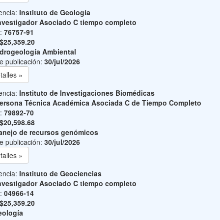
encia:
Instituto de Geología
nvestigador Asociado C tiempo completo
o:
76757-91
$25,359.20
drogeología Ambiental
e publicación:
30/jul/2026
talles »
encia:
Instituto de Investigaciones Biomédicas
ersona Técnica Académica Asociada C de Tiempo Completo
o:
79892-70
$20,598.68
nejo de recursos genómicos
e publicación:
30/jul/2026
talles »
encia:
Instituto de Geociencias
nvestigador Asociado C tiempo completo
o:
04966-14
$25,359.20
ología