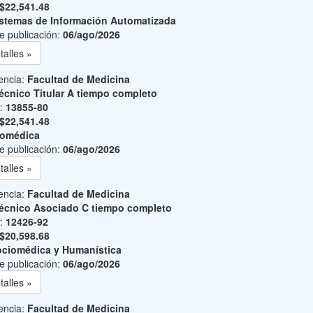
$22,541.48
stemas de Información Automatizada
e publicación:
06/ago/2026
talles »
encia:
Facultad de Medicina
écnico Titular A tiempo completo
o:
13855-80
$22,541.48
iomédica
e publicación:
06/ago/2026
talles »
encia:
Facultad de Medicina
écnico Asociado C tiempo completo
o:
12426-92
$20,598.68
ciomédica y Humanística
e publicación:
06/ago/2026
talles »
encia:
Facultad de Medicina